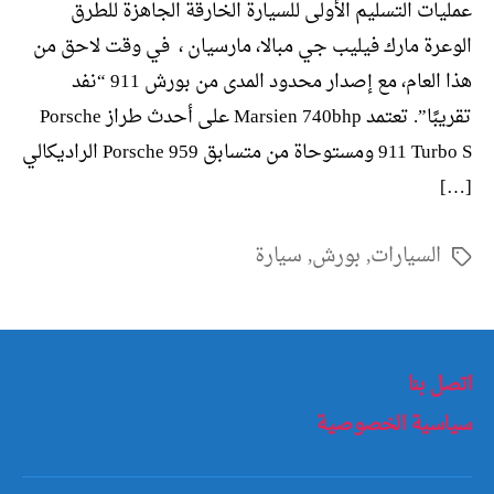
عمليات التسليم الأولى للسيارة الخارقة الجاهزة للطرق
الوعرة مارك فيليب جي مبالا، مارسيان ، في وقت لاحق من
هذا العام، مع إصدار محدود المدى من بورش 911 “نفد
تقريبًا”. تعتمد Marsien 740bhp على أحدث طراز Porsche
911 Turbo S ومستوحاة من متسابق Porsche 959 الراديكالي
[…]
السيارات
,
بورش
,
سيارة
الوسوم
اتصل بنا
سياسية الخصوصية