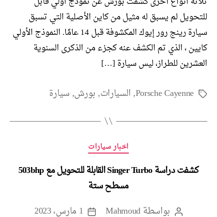
ثلاثة أنواع أخرى كشفت بورش عن نموذج أولي قابل
للتحويل لم يسبق له مثيل من كاين الأصلية التي تسبق
سيارة رينج رور إيوك المكشوفة قبل 14 عامًا. النموذج الأولي
كايين ، الذي تم الكشف عنه كجزء من الذكرى السنوية
العشرين للطراز، ليس سيارة […]
Porsche Cayenne
,
السيارات
,
بورش
,
سيارة
الوسوم
التصنيفات
اخبار سيارات
كشفت دراسة Singer Turbo القابلة للتحويل مع 503bhp
مسطح ستة
بواسطة
Mahmoud
1 مارس، 2023
كاتب
تاريخ