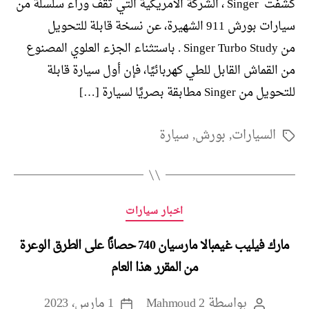
كشفت Singer ، الشركة الأمريكية التي تقف وراء سلسلة من
سيارات بورش 911 الشهيرة، عن نسخة قابلة للتحويل
من Singer Turbo Study . باستثناء الجزء العلوي المصنوع
من القماش القابل للطي كهربائيًا، فإن أول سيارة قابلة
للتحويل من Singer مطابقة بصريًا لسيارة […]
السيارات
,
بورش
,
سيارة
الوسوم
التصنيفات
اخبار سيارات
مارك فيليب غيمبالا مارسيان 740 حصانًا على الطرق الوعرة
من المقرر هذا العام
بواسطة
Mahmoud 2
1 مارس، 2023
كاتب
تاريخ