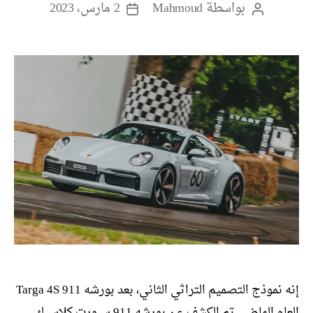
بواسطة
Mahmoud
2 مارس، 2023
كاتب
تاريخ
المقالة
المقالة
إنه نموذج التصميم التراثي الثاني، بعد بورشه 911 Targa 4S
العام الماضي تم الكشف عن بورشه 911 سبورت كلاسيك