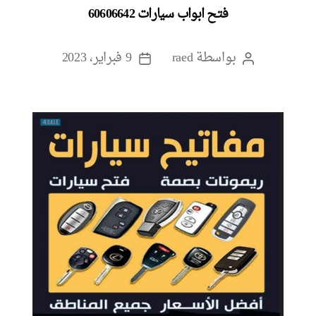
فتح ابواب سيارات 60606642
بواسطة
raed
9 فبراير، 2023
كاتب
تاريخ
المقالة
المقالة