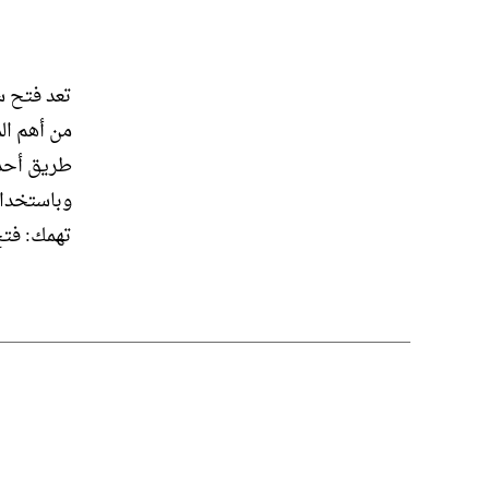
تعد فتح س
من أهم ال
طريق أحدث
وباستخدام
تهمك: فتح