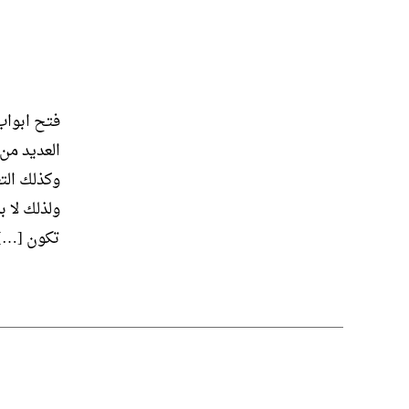
فتح ابواب
العديد من
وكذلك الت
ولذلك لا ب
تكون […]