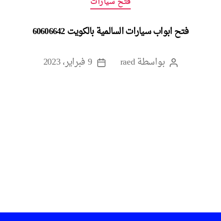
فتح سيارات
فتح ابواب سيارات السالمية بالكويت 60606642
بواسطة
raed
9 فبراير، 2023
كاتب
تاريخ
المقالة
المقالة