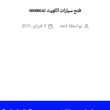
فتح سيارات الكويت 60606642
بواسطة
raed
9 فبراير، 2023
كاتب
تاريخ
المقالة
المقالة