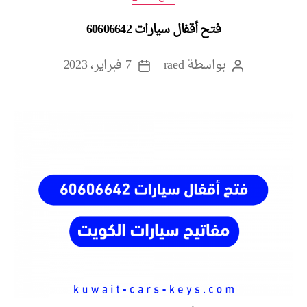
فتح أقفال سيارات 60606642
بواسطة
raed
7 فبراير، 2023
كاتب
تاريخ
المقالة
المقالة