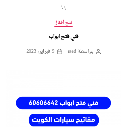
التصنيفات
فتح أقفال
فني فتح ابواب
بواسطة
raed
9 فبراير، 2023
كاتب
تاريخ
المقالة
المقالة