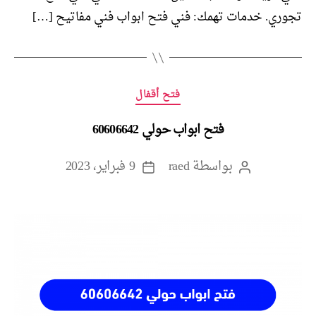
تجوري. خدمات تهمك: فني فتح ابواب فني مفاتيح […]
التصنيفات
فتح أقفال
فتح ابواب حولي 60606642
بواسطة
raed
9 فبراير، 2023
كاتب
تاريخ
المقالة
المقالة