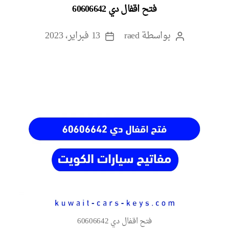
فتح اقفال دي 60606642
بواسطة
raed
13 فبراير، 2023
كاتب
تاريخ
المقالة
المقالة
فتح اقفال دي 60606642