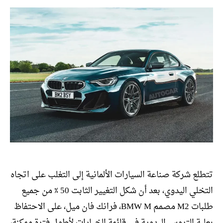
تتطلع شركة صناعة السيارات الألمانية إلى التغلب على اتجاه
التخلي اليدوي، بعد أن شكل التغيير الثابت 50 ٪ من جميع
طلبات M2 مصمم BMW M، فرانك فان ميل، على الاحتفاظ
بعلبة التروس اليدوية في قائمة الخيارات لأطول فترة ممكنة،