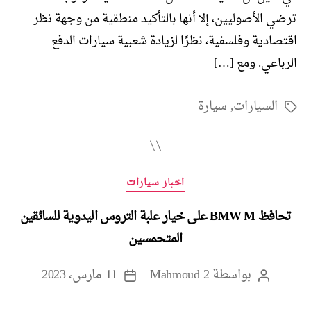
ترضي الأصوليين، إلا أنها بالتأكيد منطقية من وجهة نظر
اقتصادية وفلسفية، نظرًا لزيادة شعبية سيارات الدفع
الرباعي. ومع […]
السيارات
,
سيارة
الوسوم
التصنيفات
اخبار سيارات
تحافظ BMW M على خيار علبة التروس اليدوية للسائقين
المتحمسين
بواسطة
Mahmoud 2
11 مارس، 2023
كاتب
تاريخ
المقالة
المقالة