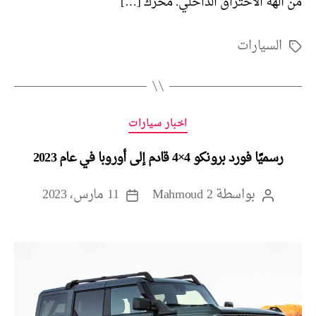
من آلهة الاحتراق الداخلي. محرك […]
السيارات
الوسوم
التصنيفات
اخبار سيارات
رسميًا فورد برونكو 4×4 قادم إلى أوروبا في عام 2023
بواسطة
Mahmoud 2
11 مارس، 2023
كاتب
تاريخ
المقالة
المقالة