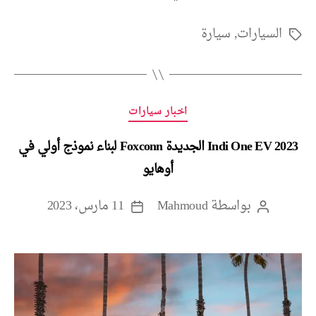
السيارات
,
سيارة
الوسوم
التصنيفات
اخبار سيارات
2023 Indi One EV الجديدة Foxconn لبناء نموذج أولي في
أوهايو
بواسطة
Mahmoud
11 مارس، 2023
كاتب
تاريخ
المقالة
المقالة