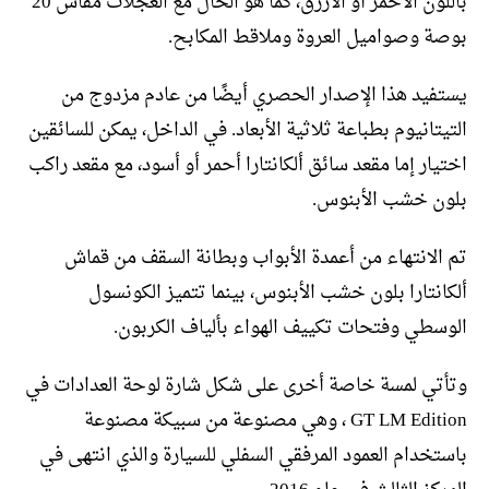
باللون الأحمر أو الأزرق، كما هو الحال مع العجلات مقاس 20
بوصة وصواميل العروة وملاقط المكابح.
يستفيد هذا الإصدار الحصري أيضًا من عادم مزدوج من
التيتانيوم بطباعة ثلاثية الأبعاد. في الداخل، يمكن للسائقين
اختيار إما مقعد سائق ألكانتارا أحمر أو أسود، مع مقعد راكب
بلون خشب الأبنوس.
تم الانتهاء من أعمدة الأبواب وبطانة السقف من قماش
ألكانتارا بلون خشب الأبنوس، بينما تتميز الكونسول
الوسطي وفتحات تكييف الهواء بألياف الكربون.
وتأتي لمسة خاصة أخرى على شكل شارة لوحة العدادات في
GT LM Edition ، وهي مصنوعة من سبيكة مصنوعة
باستخدام العمود المرفقي السفلي للسيارة والذي انتهى في