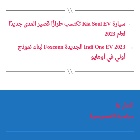
←
سيارة Kia Soul EV تكتسب طرازًا قصير المدى جديدًا
لعام 2023
→
2023 Indi One EV الجديدة Foxconn لبناء نموذج
أولي في أوهايو
اتصل بنا
سياسية الخصوصية