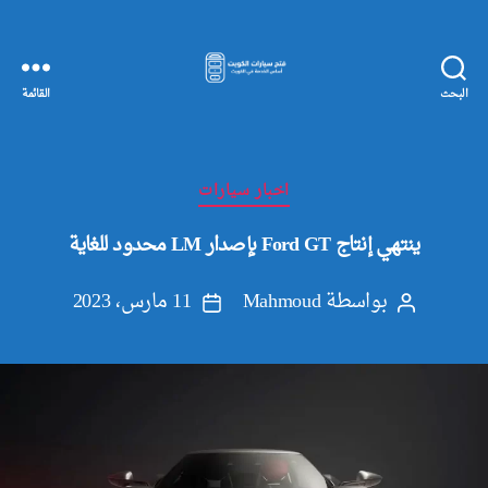
البحث
القائمة
مفاتيح
سيارات
الكويت
التصنيفات
اخبار سيارات
ينتهي إنتاج Ford GT بإصدار LM محدود للغاية
بواسطة
Mahmoud
11 مارس، 2023
كاتب
تاريخ
المقالة
المقالة