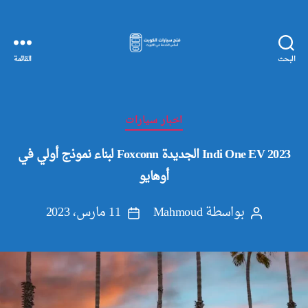
البحث
القائمة
مفاتيح
سيارات
الكويت
التصنيفات
اخبار سيارات
2023 Indi One EV الجديدة Foxconn لبناء نموذج أولي في
أوهايو
بواسطة
Mahmoud
11 مارس، 2023
كاتب
تاريخ
المقالة
المقالة