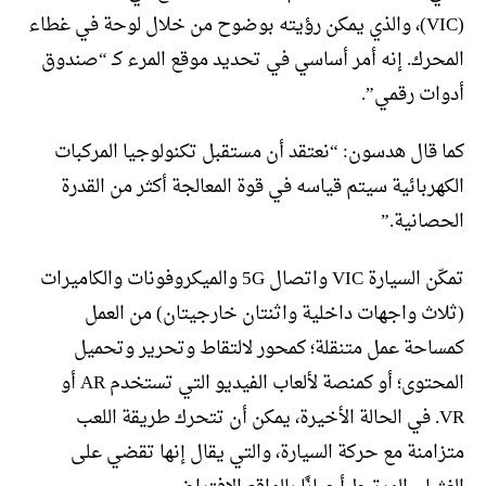
(VIC)، والذي يمكن رؤيته بوضوح من خلال لوحة في غطاء
المحرك. إنه أمر أساسي في تحديد موقع المرء كـ “صندوق
أدوات رقمي”.
كما قال هدسون: “نعتقد أن مستقبل تكنولوجيا المركبات
الكهربائية سيتم قياسه في قوة المعالجة أكثر من القدرة
الحصانية.”
تمكّن السيارة VIC واتصال 5G والميكروفونات والكاميرات
(ثلاث واجهات داخلية واثنتان خارجيتان) من العمل
كمساحة عمل متنقلة؛ كمحور لالتقاط وتحرير وتحميل
المحتوى؛ أو كمنصة لألعاب الفيديو التي تستخدم AR أو
VR. في الحالة الأخيرة، يمكن أن تتحرك طريقة اللعب
متزامنة مع حركة السيارة، والتي يقال إنها تقضي على