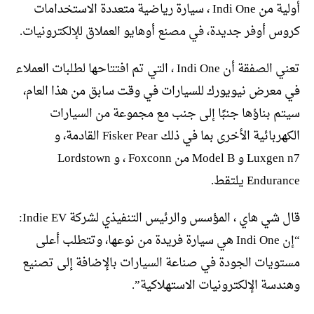
أولية من Indi One ، سيارة رياضية متعددة الاستخدامات
كروس أوفر جديدة، في مصنع أوهايو العملاق للإلكترونيات.
تعني الصفقة أن Indi One ، التي تم افتتاحها لطلبات العملاء
في معرض نيويورك للسيارات في وقت سابق من هذا العام،
سيتم بناؤها جنبًا إلى جنب مع مجموعة من السيارات
الكهربائية الأخرى بما في ذلك Fisker Pear القادمة، و
Luxgen n7 و Model B من Foxconn ، و Lordstown
Endurance يلتقط.
قال شي هاي ، المؤسس والرئيس التنفيذي لشركة Indie EV:
“إن Indi One هي سيارة فريدة من نوعها، وتتطلب أعلى
مستويات الجودة في صناعة السيارات بالإضافة إلى تصنيع
وهندسة الإلكترونيات الاستهلاكية”.