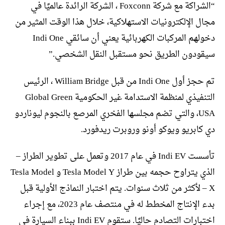
“الشراكة مع شركة Foxconn ، الشركة الرائدة عالميًا في
مجال الإلكترونيات الاستهلاكية، خلال هذا الوقت المثير من
دخولهم المركبات الكهربائية يعني أن سائقي Indi One
سيقودون الطريق نحو مستقبل النقل الشخصي.”
تم حجز أول Indi One من قبل William Bridge ، الرئيس
التنفيذي لمنظمة الاستدامة غير الحكومية Global Green
USA، والتي تضم مجلسها الفخري المرصع بالنجوم ليوناردو
دي كابريو ويوكو أونو وروبرت ريدفورد.
تأسست Indi EV في عام 2017 وتعمل على تطوير الطراز –
الذي يتراوح حجمه بين طراز Tesla Model Y و Tesla Model
X – لأكثر من ثلاث سنوات. يتم اختبار النماذج الأولية قبل
بدء الإنتاج المخطط له في منتصف عام 2023، مع إجراء
اختبارات التصادم حاليًا. ستقوم Indi EV ببناء السيارة في