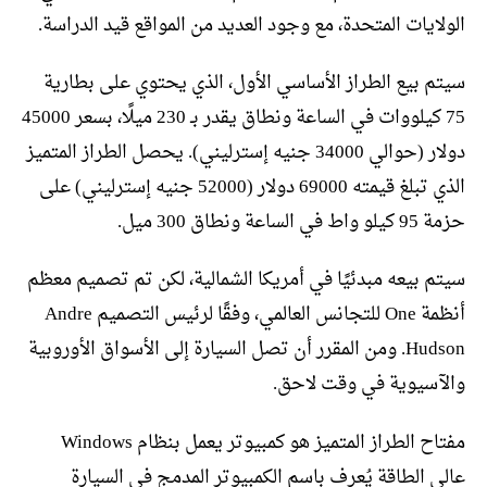
الولايات المتحدة، مع وجود العديد من المواقع قيد الدراسة.
سيتم بيع الطراز الأساسي الأول، الذي يحتوي على بطارية
75 كيلووات في الساعة ونطاق يقدر بـ 230 ميلًا، بسعر 45000
دولار (حوالي 34000 جنيه إسترليني). يحصل الطراز المتميز
الذي تبلغ قيمته 69000 دولار (52000 جنيه إسترليني) على
حزمة 95 كيلو واط في الساعة ونطاق 300 ميل.
سيتم بيعه مبدئيًا في أمريكا الشمالية، لكن تم تصميم معظم
أنظمة One للتجانس العالمي، وفقًا لرئيس التصميم Andre
Hudson. ومن المقرر أن تصل السيارة إلى الأسواق الأوروبية
والآسيوية في وقت لاحق.
مفتاح الطراز المتميز هو كمبيوتر يعمل بنظام Windows
عالي الطاقة يُعرف باسم الكمبيوتر المدمج في السيارة