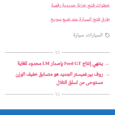
خطوات فتح خزنة حديدية رقمية
طرق فتح السيارة عند ضيع سويج
السيارات
,
سيارة
الوسوم
←
ينتهي إنتاج Ford GT بإصدار LM محدود للغاية
→
روف بيرغميستر الجديد هو متسابق خفيف الوزن
مستوحى من تسلق التلال