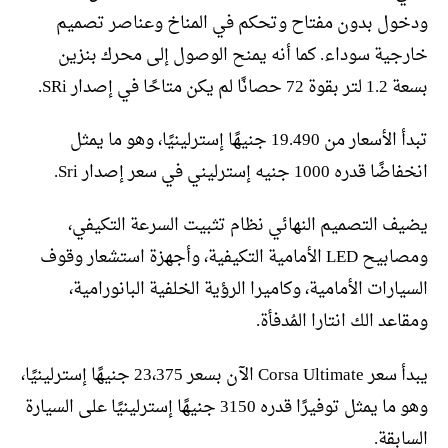
ودخول بدون مفتاح وتحكم في المناخ وعناصر تصميم
خارجية سوداء. كما أنه يمنح الوصول إلى محرك بنزين
بسعة 1.2 لتر بقوة 72 حصانًا لم يكن متاحًا في إصدار SRi.
تبدأ الأسعار من 19.490 جنيهًا إسترلينيًا، وهو ما يمثل
انخفاضًا قدره 1000 جنيه إسترليني في سعر إصدار Sri.
يضيف التصميم النهائي نظام تثبيت السرعة التكيفي،
ومصابيح LED الأمامية التكيفية، وأجهزة استشعار وقوف
السيارات الأمامية، وكاميرا الرؤية الخلفية البانورامية،
ومقاعد الك انتارا المُدفأة.
يبدأ سعر Corsa Ultimate الآن بسعر 23،375 جنيهًا إسترلينيًا،
وهو ما يمثل توفيرًا قدره 3150 جنيهًا إسترلينيًا على السيارة
السابقة.