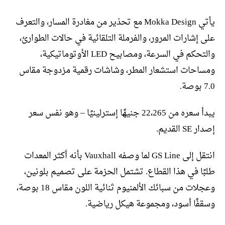
يأتي Mokka Design مع تحذير من مغادرة المسار، والتعرف
على إشارات المرور، والفرملة التلقائية في حالات الطوارئ،
والتحكم في السرعة، ومصابيح LED الأوتوماتيكية،
ومساحات استشعار المطر، وشاشات رقمية مزدوجة مقاس
7.0 بوصة.
يبدأ سعره من 22،265 جنيهًا إسترلينيًا – وهو نفس سعر
إصدار SE القديم.
انتقل إلى GS Line لما وصفه Vauxhall بأنه أكثر المعدات
طلبًا في هذا القطاع. تشتمل الحزمة على تصميم بلونين،
وعجلات من سبائك الألمنيوم ثنائية اللون مقاس 18 بوصة،
وسقفًا أسود، ومجموعة هيكل رياضية.