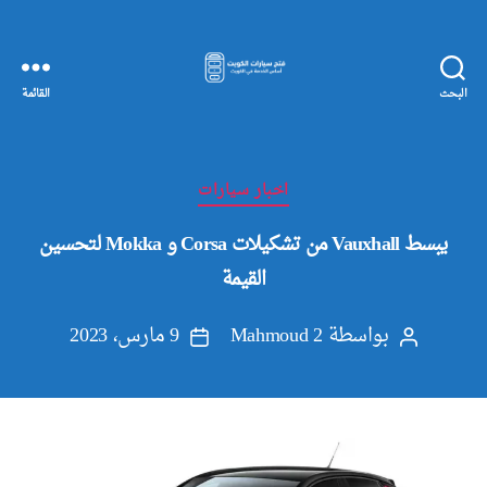
البحث
القائمة
مفاتيح
سيارات
الكويت
التصنيفات
اخبار سيارات
يبسط Vauxhall من تشكيلات Corsa و Mokka لتحسين
القيمة
بواسطة
Mahmoud 2
9 مارس، 2023
كاتب
تاريخ
المقالة
المقالة