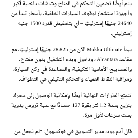
يتم أيضًا تضمين التحكم في المناخ وشاشات داخلية أكبر
وأجهزة استشعار لوقوف السيارات الخلفية، بأسعار تبدأ من
24640 جنيهًا إسترلينيًا – أي بتخفيض قدره 1500 جنيه
إسترليني.
يبدأ Mokka Ultimate الآن من 28،825 جنيهًا إسترلينيًا، مع
مقاعد Alcantara ، ودخول وبدء التشغيل بدون مفتاح،
والمصابيح الأمامية التكيفية، والمساعدة في ركن السيارة،
ومراقبة النقاط العمياء والتحكم التكيفي في التطواف.
تتمتع الطرازات النهائية أيضًا بإمكانية الوصول إلى محرك
بنزين بسعة 1.2 لتر بقوة 127 حصانًا مع علبة تروس يدوية
بست سرعات لأول مرة.
قال آدم وود، مدير التسويق في فوكسهول: “لم نجعل من