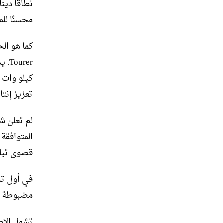
نطاقًا دي
محسنًا لل
تعزيز إنتاجه الإجما
قصوى تبلغ 146 ميلاً في الساعة ونطاق كهربائي فقط يبلغ
مضبوطة خاصة بـ GSe وتوجيه معاير رياضيًا 