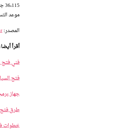
115
موعد التسلي
المصدر:
ar
أقرأ أيضا:
فني فتح ا
فتح السيا
جهاز برمج
طرق فتح 
خطوات فت