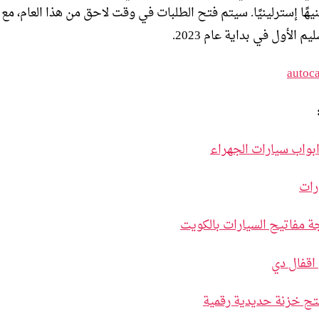
36، جنيهًا إسترلينيًا. سيتم فتح الطلبات في وقت لاحق من هذا العام، م
م الأول في بداية عام 2023.
autoc
بواب سيارات الجهراء
رات
ة مفاتيح السيارات بالكويت
اقفال دي
ح خزنة حديدية رقمية