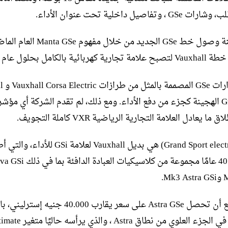
وتفاصيل داخلية تحت عنوان الأداء.
تمت معاينة وصول خط GSe الجديد من خلال 
ائية بالكامل بحلول عام 2028.
تبدو إصد
Grand land الهجينة كجزء من دفع الأداء. ومع ذلك، لم تقدم الشركة أي مؤش
 يعادل العلامة التجارية الرياضية VXR كاملة التجويف.
GSe (لـ Grand Sport electric) هي بديل Vauxhall لعلامة GSi ل
Mk.
من المتوقع أن تحصل Astra GSe على سعر يقارب 40.000 جن