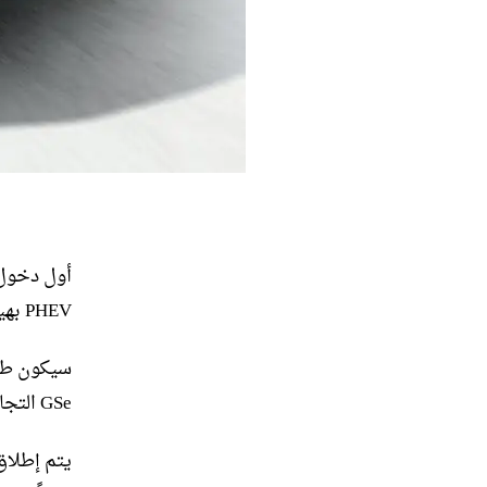
PHEV بهيكل مثبت
GSe التجارية الجديدة للشركة – خليفة مكهرب للوحة GSi.