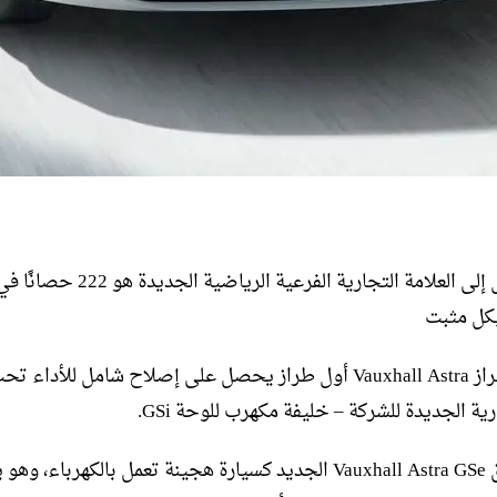
أول دخول إلى العلامة التجارية الفرعية الرياض
سيكون طراز Vauxhall Astra أول طراز يحصل على إصلاح شامل للأداء
يتم إطلاق Vauxhall Astra GSe الجديد كسيارة هجينة تعمل بالكهرباء، 