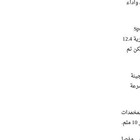
وأداء
فر GSe في كل من هاتشباك و Sports
Tourer. يستخدم الطراز محرك البنزين بسعة 1.6 لتر مع شاحن توربيني وبطارية 12.4
ل، ولكن تم
ام أداء، لكن سيارة بيجو 308 225 الهجينة
لساعة من 7.7 ثانية، وسرعة
بة لها في مجال الأداء الكهربائي، قامت Vauxhall بتزويد Astra بمخمدات
 18 بوصة، ومصد أمامي مفصل