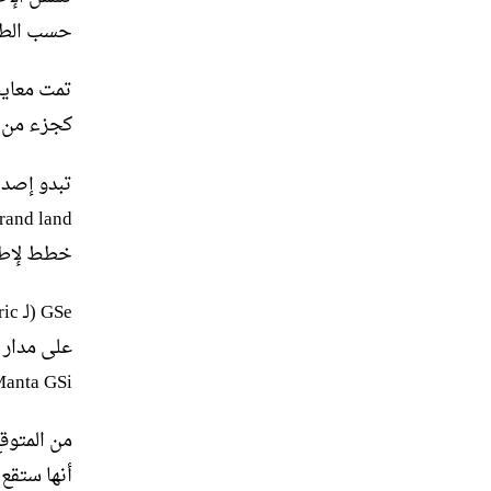
حسب الطلب، وشارات GSe ، 
كجزء من خطة Vauxhall لتصبح علامة تجارية كهرب
خطط لإطلاق ما
Manta GSi و3 Astra GSi