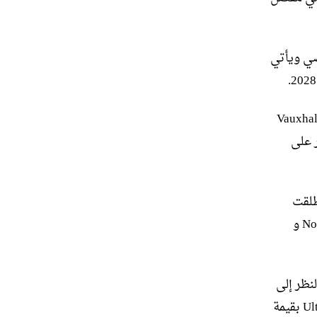
مفهوم Manta GSe العام الماضي ويأتي
ارات GSe المصممة بالمثل من طرازات Vauxhall Corsa Electric و Vauxhall
ر على
لأداء، والتي أطلقت
على مدار 40 عامًا مجموعة من كلاسيكيات العبادة الدافئة بما في ذلك Nova GSi و
يه إسترليني، بالنظر إلى
أنها ستقع في الجزء العلوي من نطاق Astra ، والذي يرأسه حاليًا متغير Ultimate بقيمة