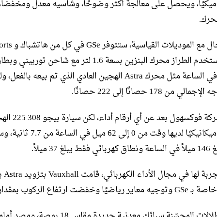
ناميكيًا، ويحصل على معالجة أكثر وضوحًا، وشاسيه معدل ومخفضا، 
محرك.
كما هو الحال مع الموديلات القياسية، ستتو
كيلو وات في الساعة مثل محرك Astra الهجين العادي الذي تم بيعه بالفع
لي من 178 حصانًا إلى 222 حصانًا.
لم تعلن شركة فوكسهول بعد عن أي أرق
المتوافقة ميكانيكيًا لديها وقت من 0 إلى 62 ميل في ا
 37 ميلاً.
في أول تجر
وخفضت ارتفاع الركوب بمقدار 10 ملم.
تشمل الإطلالات المحسّنة سبائك معدنية جديدة مقاس