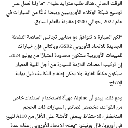
الوقت الحالي، هناك طلب متزايد عليه”. “ما زلنا نعمل على
توسيع شبكة الوكلاء الأوروبيين وبيعنا ثالثًا من السيارات في
عام 2022 [حوالي 3500] مقارنة بالعام السابق.
“لكن السيارة لا تتوافق مع معايير تجانس السلامة النشطة
الجديدة للاتحاد الأوروبي GSR2، وبالتالي فإن خياراتنا
للمبيعات الأوروبية ستكون محدودة اعتبارًا من يوليو 2024.
إن تركيب المعدات اللازمة للسيارة من أجل تلبية المعيار
سيكون مكلفًا للغاية، ولا يمكن إطفاء التكاليف قبل نهاية
الإنتاج
ومع ذلك، يبدو أن Alpine مهيأة لاستخدام استثناء خاص
من القواعد، مخصص لصانعي السيارات ذات الحجم
المنخفض، للاحتفاظ ببعض الأمثلة على الأقل من A110 للبيع
في أوروبا. قال بونيتو: “يمنح الاتحاد الأوروبي إعفاء لمدة