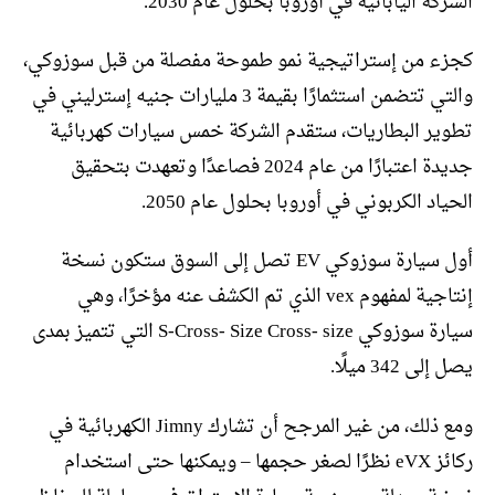
الشركة اليابانية في أوروبا بحلول عام 2030.
كجزء من إستراتيجية نمو طموحة مفصلة من قبل سوزوكي،
والتي تتضمن استثمارًا بقيمة 3 مليارات جنيه إسترليني في
تطوير البطاريات، ستقدم الشركة خمس سيارات كهربائية
جديدة اعتبارًا من عام 2024 فصاعدًا وتعهدت بتحقيق
الحياد الكربوني في أوروبا بحلول عام 2050.
أول سيارة سوزوكي EV تصل إلى السوق ستكون نسخة
إنتاجية لمفهوم vex الذي تم الكشف عنه مؤخرًا، وهي
سيارة سوزوكي S-Cross- Size Cross- size التي تتميز بمدى
يصل إلى 342 ميلًا.
ومع ذلك، من غير المرجح أن تشارك Jimny الكهربائية في
ركائز eVX نظرًا لصغر حجمها – ويمكنها حتى استخدام