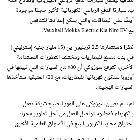
نطاقها ليشمل سيارات الدفع الرباعي الكهربائية ونماذج الفئة
ب. سيارتا الدفع الرباعي الكهربائية الأكبر حجمًا موجودة
أيضًا على البطاقات، والتي يمكن إعدادها للتنافس
مع Vauxhall Mokka Electric Kia Niro EV.
نظرًا لاستثمارها 2.5 تريليون ين (15 مليار جنيه إسترليني)
في بناء مصنع للبطاريات ومختلف التطورات المستدامة
الأخرى، تتوقع سوزوكي أن 80٪ من السيارات التي تبيعها في
أوروبا ستكون كهربائية للبطاريات، مع 20٪ المتبقية ستأخذها
السيارات الهجينة.
لم يتم تعيين سوزوكي على الفور لتصبح شركة تعمل
بالكهرباء فقط وستواصل العمل من أجل تطوير محرك
احتراق محايد للكربون للبيع في الأسواق العالمية الأخرى.