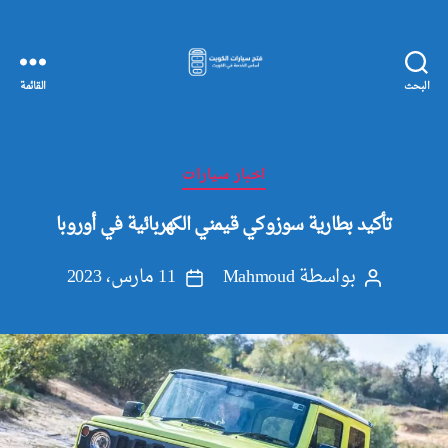
البحث
القائمة
مفاتيح
سيارات
الكويت
التصنيفات
اخبار سيارات
تأكيد بطارية سوزوكي قيمني الكهربائية في أوروبا
بواسطة
Mahmoud
11 مارس، 2023
كاتب
تاريخ
المقالة
المقالة