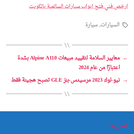
ارخص فني فتح ابواب سيارات السالمية بالكويت
السيارات
,
سيارة
الوسوم
←
معايير السلامة لتقييد مبيعات Alpine A110 بشدة
اعتبارًا من عام 2024
→
نيو-لوك 2023 مرسيدس-بنز GLE تصبح هجينة فقط
اتصل بنا