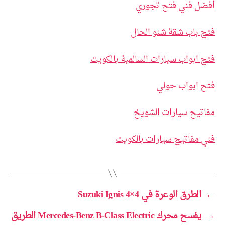
أفضل فني فتح تجوري
فتح باب شقة شنو الحال
فتح ابواب سيارات السالمية بالكويت
فتح ابواب حولي
مفاتيح سيارات الشويخ
فني مفاتيح سيارات بالكويت
←
الطرق الوعرة في Suzuki Ignis 4×4
→
يفسح محرك Mercedes-Benz B-Class Electric الطريق