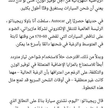
الرياضية الكهربائية من أجل توفير الوزن، حتى لو كان ذلك
يعني أن شحن السيارات يستغرق وقتًا أطول بكثير.
في حديثها حصريًا إلى Autocar ، سلطت آنا باولا ريجيناتو ،
الرئيسة العالمية للتنقل الإلكتروني لشركة مازيراتي، الضوء
على تناقض السيارات التي تقضي 60-70٪ من وقتها ثابتة
في المتوسط ​​والرغبة في شحنها دائمًا بأسرع ما يمكن.
وبدلاً من ذلك، اقترحت حلاً لاستخدام شواحن تيار متردد
أبطأ للاستمتاع بالمزايا الإضافية المتمثلة في توفير الوزن
والتكلفة، على الرغم من اعترافها بأن الرغبة الحالية – مهما
كانت غير منطقية – في أوقات الشحن السريع قد تمنع مثل
هذه الخطوة.
قال ريجيناتو: “اليوم، نشتري سيارة بناءً على النطاق الذي