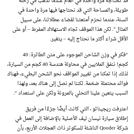
قد تحتاجه مرة واحدة في العام عندما نذهب في رحلة
طويلة، والمساحة التي قد نحتاجها فيها مرة واحدة في
السنة، عندما نحزم أمتعتنا لقضاء عطلاتنا، على سبيل
المثال”. لكن هذا الموقف تجاه الاستهلاك المفرط – أو على
الأقل شراء أكثر ما نحتاج إليه – يتغير.
“فكر في وزن الشاحن الموجود على متن الطائرة: 40
كجم! ننفق الملايين في محاولة هندسة 40 كجم من السيارة،
لذلك إذا تمكنا من تغيير المواقف نحو الشحن البطيء، فهناك
فوائد محتملة ضخمة. لكننا لم نصل إلى هناك بعد، ولهذا
السبب يتعين علينا التحلي بالمرونة ولكن على استعداد “.
اعترفت ريجيناتو ، التي كانت أيضًا جزءًا من فريق
إطلاق سيارة نيسان ليف الأصلية بالإضافة إلى العمل في
شركة Qooder الناشئة للسكوتر ذات العجلات الأربع، بأن