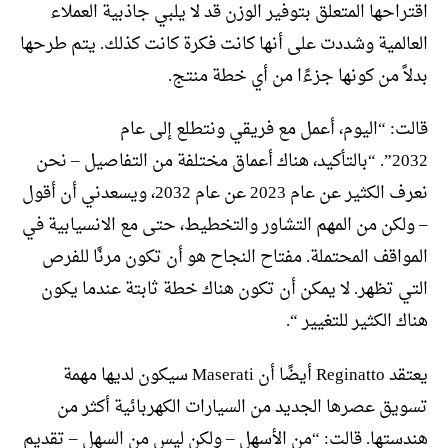
اقتراحها المتعلق بتوفير الوزن قد لا يلبي جاذبية العملاء
العالمية وشددت على أنها كانت فكرة كانت كذلك. يتم طرحها
بدلاً من كونها جزءًا من أي خطة منتج.
قالت: “اليوم، أعمل مع فريقي ونتطلع إلى عام
2032”. “بالتأكيد، هناك أعماق مختلفة من التفاصيل – نحن
نعرف الكثير عن عام 2023 عن عام 2032، ويسعدني أن أقول
– ولكن من المهم التشاور والتخطيط، حتى مع الانسيابية في
المواقف المحتملة. مفتاح النجاح هو أن تكون مرنًا للفرص
التي تظهر. لا يمكن أن تكون هناك خطة ثابتة عندما يكون
هناك الكثير للتغيير “.
يعتقد Reginatto أيضًا أن Maserati سيكون لديها مهمة
تسويق عصرها الجديد من السيارات الكهربائية أكثر من
هندستها. قالت: “من الأسهل – ولكن ليس من السهل – تقديم