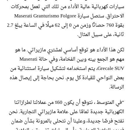
سيارات كهربائية عالية الأداء من تلك التي تعمل بمحركات
الاحتراق. ستصل سيارة Maserati Granturismo Folgore
بقوة 760 حصانًا وزمن من 0 إلى 62 ميلًا في الساعة يبلغ 2.7
ثانية، على سبيل المثال.
لكن هذا الأداء هو توقع أساسي لمشتري مازيراتي. ما هو
مهم هو الجمع بينه وبين الفخامة، وفي حالة Maserati
Grecale SUV، يتم استخدامه لتشكيل سيارة استثنائية من
بعض النواحي للقيادة كل يوم. نحن بحاجة إلى إيصال هذه
الرسالة.
“في المتوسط ​​، نتوقع أن يكون 60٪ من عملائنا لطرازاتنا
الكهربائية جديدة تمامًا على علامة مازيراتي التجارية. نحن
نفتح فرصًا جديدة، وعلينا أن نتحلى بالمرونة بشأن ضمان