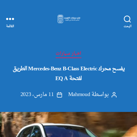
البحث
القائمة
مفاتيح
سيارات
الكويت
التصنيفات
اخبار سيارات
يفسح محرك Mercedes-Benz B-Class Electric الطريق
لفتحة EQ A
بواسطة
Mahmoud
11 مارس، 2023
كاتب
تاريخ
المقالة
المقالة