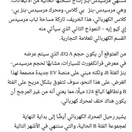
ستنهي مرسيدس-بنز إنتاج نسختها الخالية من الانبعاثات،
وهي مرسيدس-بنز بي كلاس، ومحرك مرسيدس-بنز بي-
كلاس الكهربائي، هذا الخريف، تاركة مساحة لباب مرسيدس
إي كيو إيه – النموذج الثاني الذي سيأتي منه
القسم الكهربائي للعلامة التجارية.
من المتوقع أن يكون حجم EQ A، الذي سيتم عرضه
في معرض فرانكفورت للسيارات، مشابهًا لحجم مرسيدس-
بنز الفئة B، ولكنه مبني على منصة EV جديدة مصممة لهذا
الغرض. على هذا النحو، سوف تتفوق بشكل مريح على الفئة
B ونطاقها البالغ 124 ميلًا، مما يعني أنه من غير المرجح أن
يكون هناك خلف لمحرك كهربائي.
يشير رحيل المحرك الكهربائي أيضًا إلى بداية النهاية
لمجموعة الفئة B الحالية، والتي ستنهي في الأشهر التالية