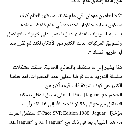
عن إعادة إطلاق عام 2025.
“كلا العامين مهمان. في عام 2024، سنظهر للعالم كيف
ستكون سيارة جاكوار الجديدة؛ في عام 2025، سنقوم
بتسليم السيارات للعملاء. ما زلنا نعمل على خيارات للتواصل
وتسويق المركبات. لدينا الكثير من الأفكار، لكننا لم نقرر بعد
أي طريق نسلك “.
هذا يشير إلى ما سنفعله بالنماذج الحالية. خلقت مشكلات
سلسلة التوريد لدينا فرصًا لتقليل عدد المتغيرات. لقد تعلمنا
الكثير عن كوننا شركة ذات قيمة أكبر من
الحجم. مع [Jaguar] F-Pace ، على سبيل المثال، يمكننا
الانتقال من حوالي 55 نوعًا مختلفًا إلى 16. لقد رأيت
مؤخرًا
[
Jaguar] F-Pace SVR Edition 1988: سنفعل المزيد
من هذا القبيل، بما في ذلك مع [Jaguar ] XF و [Jaguar] XE،