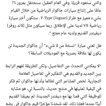
والتي ستعود قريبًا. وفي العام المقبل، سنحتفل بمرور 75
عامًا على إنتاج سيارات جاكوار الرياضية من خلال القيام
بشيء مميز مع طراز [Jaguar] F-Type . ستكون آخر سيارة
رياضية V8 لدينا على الإطلاق. ربما سيكون مثل [لاند روفر]
ديفيندر القديم ولديه عام ممتع “.
هل تعني عبارة “نسخة من لا شيء” أن جاكوار الجديدة لن
يكون لها علاقة بصرية مع الموديلات السابقة؟
“لا يمكنني التحدث عن التفاصيل، ولكن الطريقة لفهم الرابط
بين الجديد والقديم هي التفكير في تفاصيل العلامة
التجارية. لخص المشاعر التي لطالما ولّدتها جاكوار، ثم فكر
في كيفية تمثيلها في منتج حديث. بالنسبة لي، هو مشابه
للوظيفة التي قمنا بها مع ديفندر الجديدة: لم يعيقنا القديم
أبدًا عندما فعلنا ذلك. لقد شحذنا مؤخرًا قيم جاكوار في بضع