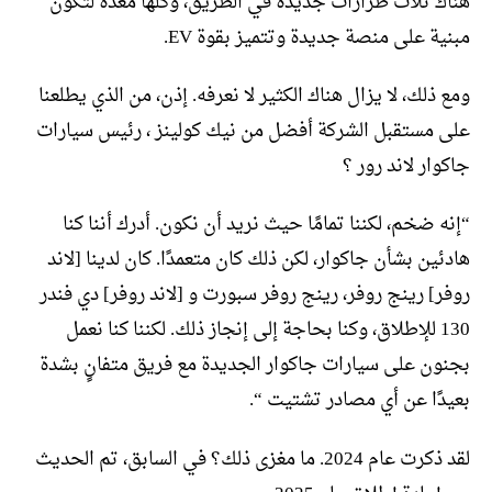
هناك ثلاث طرازات جديدة في الطريق، وكلها معدة لتكون
مبنية على منصة جديدة وتتميز بقوة EV.
ومع ذلك، لا يزال هناك الكثير لا نعرفه. إذن، من الذي يطلعنا
على مستقبل الشركة أفضل من نيك كولينز ، رئيس سيارات
جاكوار لاند رور ؟
“إنه ضخم، لكننا تمامًا حيث نريد أن نكون. أدرك أننا كنا
هادئين بشأن جاكوار، لكن ذلك كان متعمدًا. كان لدينا [لاند
روفر] رينج روفر، رينج روفر سبورت و [لاند روفر] دي فندر
130 للإطلاق، وكنا بحاجة إلى إنجاز ذلك. لكننا كنا نعمل
بجنون على سيارات جاكوار الجديدة مع فريق متفانٍ بشدة
بعيدًا عن أي مصادر تشتيت “.
لقد ذكرت عام 2024. ما مغزى ذلك؟ في السابق، تم الحديث