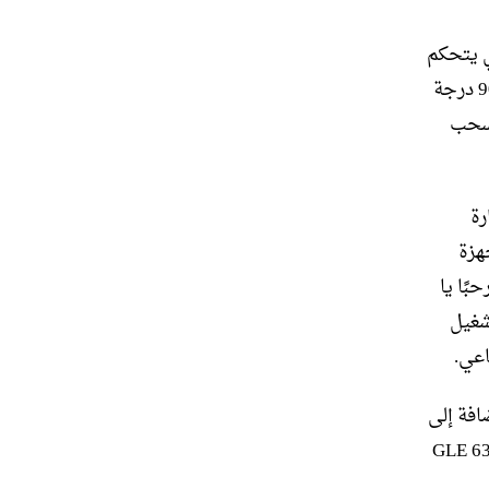
ي يتحكم
تلقائيًا في زاوية التوجيه. إنه قادر الآن على توفير مناورة عكسية تصل إلى 90 درجة
ظل قدرة السحب
ارة
ة بعنوان محدد باستخدام WLAN وأجهزة
بًا يا
شغيل
اعي.
إضافة إلى
كات هجينة تعمل بالبنزين والكهرباء والديزل، ومحرك AMG خلفًا لطراز GLE 63