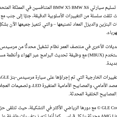
من المقرر تسليم سيارتي BMW X5 BMW X6 المتنافسين في المملكة 
ث تلقت سلسلة من التغييرات الأسلوبية الدقيقة، جنبًا إلى جنب م
 البنزين والديزل المعاد تصنيعها – والتي تتميز جميعها الآن بشك
رباء.
ديلات الأخرى في منتصف العمر نظام تشغيل محدثًا من مرسيدس-
لتجربة مستخدم (MBUX) مع وظيفة تحديث البرامج عبر الهواء وأنظمة م
ديدة.
من بين
مراجعة المصد الأمامي، والمصابيح الأمامية المتغيرة LED، وتصميما
المصابيح الخلفية المحدثة.
تتلاءم GLE Coup © مع دورها الرياضي الأكثر في التشكيلة، حيث تتلقى ح
تصميم AMG Line محدثة بشكل قياسي. كما أنها تتميز بتغييرات طفيفة ع