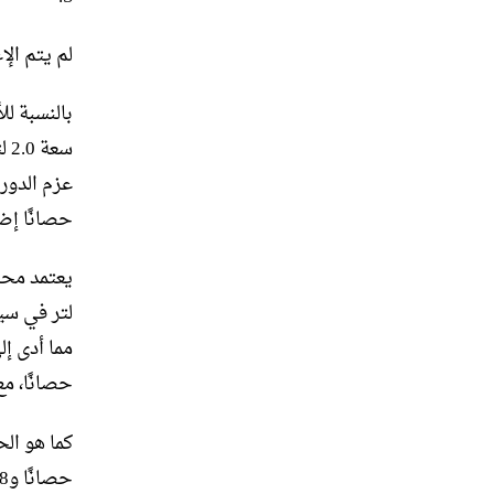
لم يتم ال
بالنسبة لل
حصانًا إضافيًا و148 
حصانًا، مع عزم دور