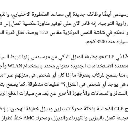
يدس أيضًا وظائف جديدة إلى مساعد المقطورة الاختياري، والذ
عبر عناصر تحكم في شاشة اللمس المركزية مقاس 12.3 بوصة. ت
 عند 3500 كجم.
الجديد أيضًا في GLE هو وظيفة المنزل الذكي من مرسيدس. إنها تربط السي
الرياضية متعددة الاستخدامات الجديد
، مما يسمح للركاب بمعرفة ما إذا كان أي شخص في منزلهم عبر “مرح
هل يوجد أي شخص في المنزل؟” تعليمات منطوقة. كما يسمح بت
لستائر والسخانات والأجهزة الأخرى عن بُعد من سيارات الدفع الرب
سيتم إنتاج GLE المُحسَّنة بثلاثة محركات بنزين وديزل خفيفة الهجين، بال
محر