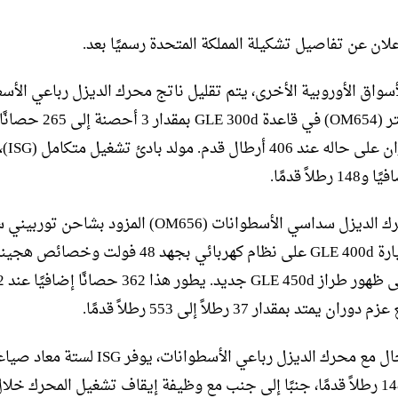
إعلان عن تفاصيل تشكيلة المملكة المتحدة رسميًا بعد.
أسواق الأوروبية الأخرى، يتم تقليل ناتج محرك الديزل رباعي الأس
سعة 2.0 لتر (OM654) في قاعدة  300d
رطلاً قدمًا.
لتر في سيارة GLE 400d على نظام كهربائي بجهد 48 فولت 
مما أدى إلى ظه
ان يمتد بمقدار 37 رطلاً إلى 553 رطلاً قدمًا.
حصانًا و148 رطلاً قدمًا، جنبًا إلى جنب مع وظيفة إيقاف تشغيل المحرك خل