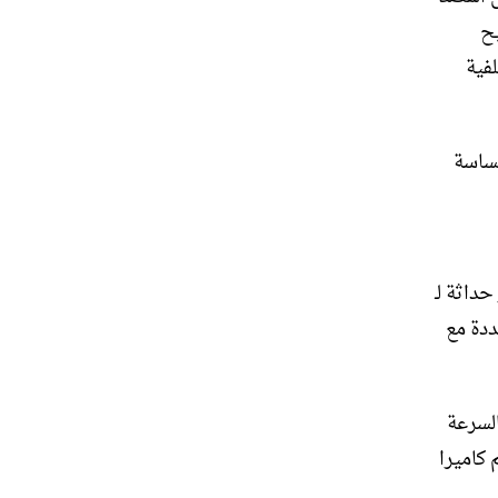
يح
لفية
من الفئة S مع أزرار حساسة
أكثر حداثة لـ
ددة مع
السرعة
 دعم كاميرا