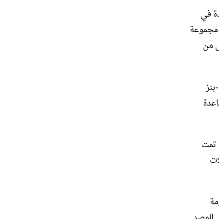
المتحدة في
ع مجموعة
ل من
بنز
ساعدة
 التغييرات الخارجية التي تم إجراؤها على سيارة مرسيدس-بنز GLE، تمت
ت العجلات
زمة
لى المصد