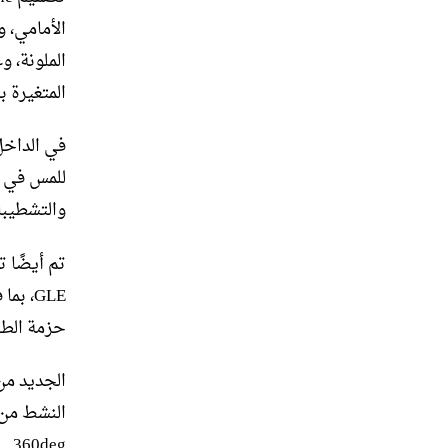
الأمامي، 
الملونة، و
المتغيرة با
للمس في ا
والتشطيبا
GLE، 
حزمة الطر
الجديد من
360deg.