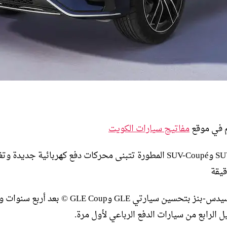
 في موقع
مفاتيح سيارات الكويت
سيارات SUV وSUV-Coupé المطورة تتبنى محركات دفع كهربائية جديدة 
قيقة
قامت مرسيدس-بنز بتحسين سيارتي GLE وGLE Coup © ب
 الرابع من سيارات الدفع الرباعي لأول مرة.