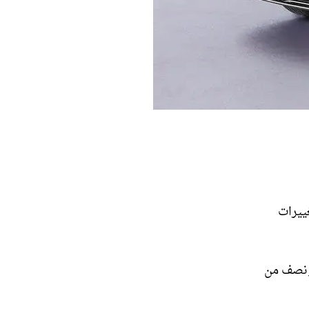
وتغييرات
عد أربع سنوات ونصف من