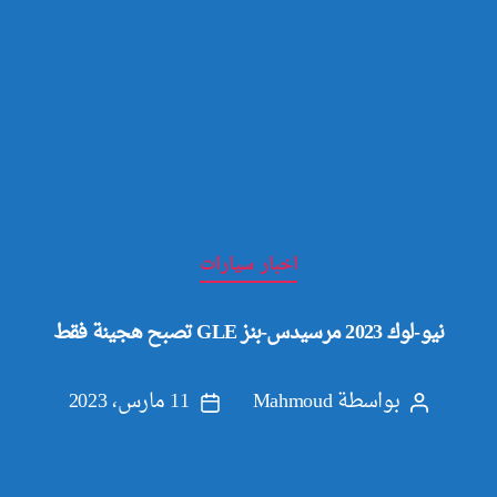
التصنيفات
اخبار سيارات
نيو-لوك 2023 مرسيدس-بنز GLE تصبح هجينة فقط
بواسطة
Mahmoud
11 مارس، 2023
كاتب
تاريخ
المقالة
المقالة