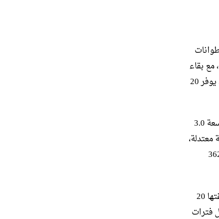
طوانات
GLE بمقدار 3 أحصنة إلى 265 حصانًا، مع بقاء
عزم الدوران على حاله عند 406 أرطال قدم. مولد بادئ تشغيل متكامل (ISG)، يوفر 20
يعتمد محرك الديزل سداسي الأسطوانات (OM656) المزود بشاحن توربيني سعة 3.0
وخصائص هجينة معتدلة،
ور طراز GLE 450d جديد. يطور هذا 362 حصانًا إضافيًا عند 362
كما هو الحال مع محرك الديزل رباعي الأسطوانات، يوفر ISG لستة معاد صياغتها 20
ال فترات