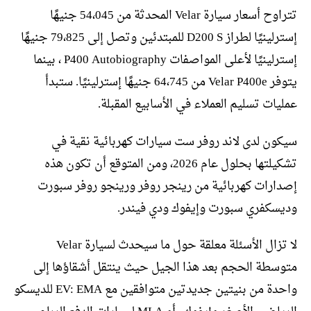
تتراوح أسعار سيارة Velar المحدثة من 54،045 جنيهًا
إسترلينيًا لطراز D200 S للمبتدئين وتصل إلى 79،825 جنيهًا
إسترلينيًا لأعلى المواصفات P400 Autobiography ، بينما
يتوفر Velar P400e من 64،745 جنيهًا إسترلينيًا. ستبدأ
عمليات تسليم العملاء في الأسابيع المقبلة.
سيكون لدى لاند روفر ست سيارات كهربائية نقية في
تشكيلتها بحلول عام 2026، ومن المتوقع أن تكون هذه
إصدارات كهربائية من رينجر روفر ورينجو روفر سبورت
وديسكفري سبورت وإيفوك ودي فيندر.
لا تزال الأسئلة معلقة حول ما سيحدث لسيارة Velar
متوسطة الحجم بعد هذا الجيل حيث ينتقل أشقاؤها إلى
واحدة من بنيتين جديدتين متوافقين مع EV: EMA للديسكو