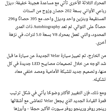
المحرك الثلاثة الأخرى تأتي مع مساعدة هجينة خفيفة: ديزل
رباعي الأواني بسعة 202 حصان وزوج من الستات
المستقيمة وبنزين واحد وديزل واحد، مع 395 حصانًا و296
حصانًا على التوالي. لم تعد Autobiography ذات المدى
المحدود، والتي تعمل بمحرك V8 بسعة 5.0 لترات، في نزهة
أخرى.
من الخارج، تم تمييز سيارة Velar الجديدة عن سيارة ما قبل
شد الوجه من خلال تصميمات مصابيح LED جديدة في كل
منها، وتصميم جديد للشبكة الأمامية ومصد خلفي معاد
تشكيله.
ومع ذلك، فإن التغيير الأكثر وضوحًا يأتي في شكل ترتيب
قمرة القيادة الجديد الذي يجعل Velar تتماشى مع أشقائها
رينجر روفر ورينجو روفر سبورت الأكبر حجمًا – وأبرزها