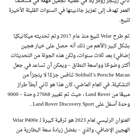
تأتي رينجر روفر يلا في عملية تجميل مهمة في منتصف
العمر تهدف إلى تعزيز جاذبيتها في السنوات القليلة الأخيرة
للبيع.
تم طرح Velar للبيع منذ عام 2017 وتم تحديثه ميكانيكيًا
بشكل كبير (الأهم من ذلك أنه حصل على خيار هجين
إضافي) بعد ثلاث سنوات، ولكن هذه الجولة من التحديثات
أكثر وضوحًا وواسعة النطاق – ويمكن أن تساعد في جعل
Solihull’s Porsche Macan تنافس جزءًا لا يتجزأ من
التشكيلة. في العام الماضي، كان هذا هو ثاني أبطأ طراز
مبيعًا من Land Rover ، حيث تم تغيير 27668 وحدة – 9000
وحدة أسفل على Land Rover Discovery Sport .
العنوان الرئيسي لعام 2023 هو ترقية كبيرة لـ Velar P400e
الهجين الإضافي، والذي – بفضل زيادة سعة البطارية من