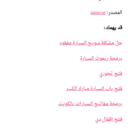
المصدر:
autocar
قد يهمك:
حل مشكلة سويج السيارة مفقود
برمجة ريموت السيارة
فتح تجوري
فتح باب السيارة مبارك الكبير
برمجة مفاتيح السيارات بالكويت
فتح اقفال دي