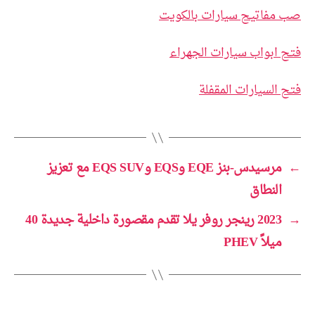
صب مفاتيح سيارات بالكويت
فتح ابواب سيارات الجهراء
فتح السيارات المقفلة
←
مرسيدس-بنز EQE وEQS وEQS SUV مع تعزيز
النطاق
→
2023 رينجر روفر يلا تقدم مقصورة داخلية جديدة 40
ميلاً PHEV