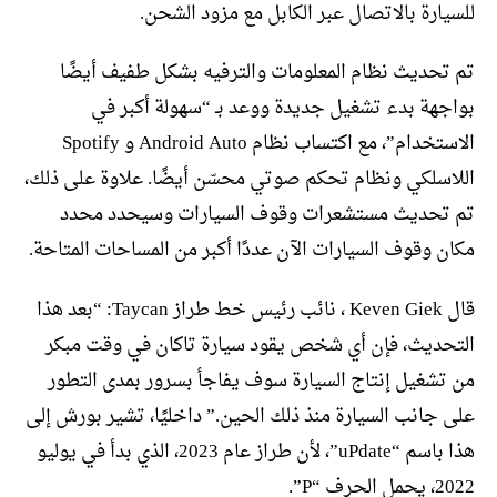
للسيارة بالاتصال عبر الكابل مع مزود الشحن.
تم تحديث نظام المعلومات والترفيه بشكل طفيف أيضًا
بواجهة بدء تشغيل جديدة ووعد بـ “سهولة أكبر في
الاستخدام”، مع اكتساب نظام Android Auto و Spotify
اللاسلكي ونظام تحكم صوتي محسّن أيضًا. علاوة على ذلك،
تم تحديث مستشعرات وقوف السيارات وسيحدد محدد
مكان وقوف السيارات الآن عددًا أكبر من المساحات المتاحة.
قال Keven Giek ، نائب رئيس خط طراز Taycan: “بعد هذا
التحديث، فإن أي شخص يقود سيارة تاكان في وقت مبكر
من تشغيل إنتاج السيارة سوف يفاجأ بسرور بمدى التطور
على جانب السيارة منذ ذلك الحين.” داخليًا، تشير بورش إلى
هذا باسم “uPdate”، لأن طراز عام 2023، الذي بدأ في يوليو
2022، يحمل الحرف “P”.