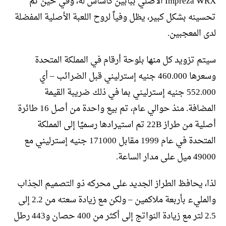
Impreza WRX الأصلي ببابين كأساس له، وفي حين تم
تحسينه بشكل كبير، يظل وفياً لروح اللعبة الأصلية المفضلة
لدى المعجبين.
سيتم تزويد كل منها بلوحة أرقام في المملكة المتحدة
وسعرها 460.000 جنيه إسترليني قبل الضرائب – أي
552.000 جنيه إسترليني بما في ذلك ضريبة القيمة
المضافة. منذ حوالي عام، تم بيع واحدة من أصل 16 طائرة
أصلية من طراز 22B تم استيرادها رسميًا إلى المملكة
المتحدة في عام 1999 مقابل 171000 جنيه إسترليني مع
49000 ميل على مدار الساعة.
لذا، يحافظ الطراز الجديد على محركه ذو التصميم الجذاب
والمليء بأربعة ملاكمين – ولكن مع زيادة سعته من 2.2 إلى
2.5 لتر مع زيادة النواتج إلى أكثر من 400 حصان و443 رطل