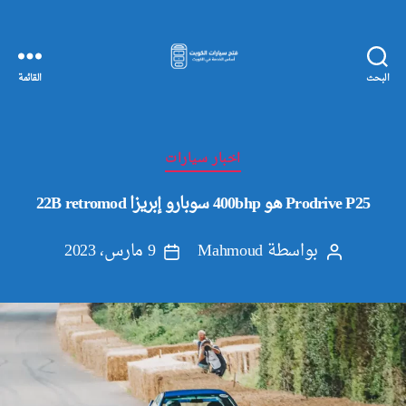
البحث
القائمة
مفاتيح
سيارات
الكويت
التصنيفات
اخبار سيارات
Prodrive P25 هو 400bhp سوبارو إبريزا 22B retromod
بواسطة
Mahmoud
9 مارس، 2023
كاتب
تاريخ
المقالة
المقالة