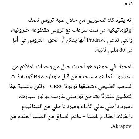
قدم.
إنه يقود كلا المحورين من خلال علبة تروس نصف
أوتوماتيكية من ست سرعات مع تروس مقطوعة حلزونية،
والتي تدعي Prodrive أنها يمكن أن تحول التروس في أقل
من 80 مللي ثانية.
المحرك في جوهره هو أحدث جيل من وحدات الملاكم من
سوبارو – كما هو مستخدم من قبل سوبارو BRZ كوبيه ذات
السحب الطبيعي وشقيقها تويوتا GR86 – ولكن بالنسبة لهذا
التطبيق مقترنًا بشاحن توربيني غاريت موتور سبورت،
ومبرد داخلي عالي الأداء ومبرد داخلي من التيتانيوم
والفولاذ المقاوم للصدأ – عادم السباق من الصلب المقدم من
Akrapovi.