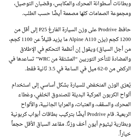
وبطانات أسطوانة المحرك، والمكابس، وقضبان التوصيل،
ومجموعة الصمامات كلها مصممة أيضًا حسب الطلب.
حافظ Prodrive على وزن السيارة الفارغ P25 إلى أقل من
1200 كجم (يزن Alpine A110 ما يزيد قليلاً عن 1100 كجم،
من أجل السياق) ويقول إن أنظمة التحكم في الإطلاق
والمضادة للتأخر التوربين “المشتقة من WRC” تساعدها في
الركض من 0-62 ميل في الساعة في 3.5 ثانية فقط.
يُعزى الوزن المنخفض للسيارة بشكل أساسي إلى استخدام
ألواح الكربون المركبة البديلة للصندوق الخلفي، وغطاء
المحرك، والسقف، والعتبات، والمرايا الجانبية، والألواح
الربعية. قام Prodrive أيضًا بتركيب بطاقات أبواب كربونية
وبطارية ليثيوم أيون أخف وزنًا. مقاعد السباق الأقل حجماً
خياراً.