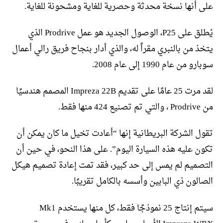
على أنها نسخة محدثة وحصرية للغاية ومشحونة للغاية.
يُطلق على P25، الوصول الجديد هو عمل Prodrive الذي
يتخذ من بالنبري مقراً له، والذي أدار بنجاح فريق رالي أعمال
سوبارو من عام 1990 إلى عام 2008.
لقد مرت 25 عامًا على تقديم Impreza 22B المصمم هندسيًا
من Prodrive ، والتي تم تصنيع 424 منها فقط.
تقول الشركة البريطانية إنها “أعادت تخيل ما كان يمكن أن
تكون عليه هذه السيارة اليوم”. على هذا النحو، في حين أن
التصميم لم يمس إلى حد كبير، فقد تمت إعادة تصميم هيكل
الصالون ذي البابين وأسسه بالكامل تقريبًا.
سيتم إنتاج 25 نموذجًا فقط، كل منها يستخدم Mk1