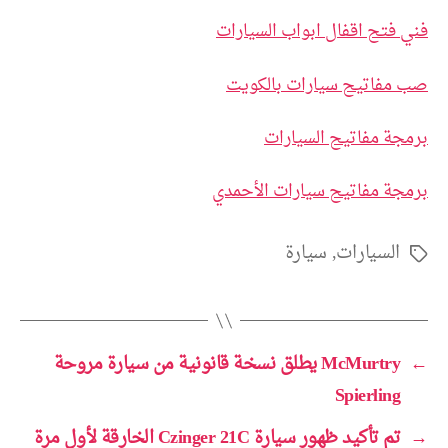
فني فتح اقفال ابواب السيارات
صب مفاتيح سيارات بالكويت
برمجة مفاتيح السيارات
برمجة مفاتيح سيارات الأحمدي
السيارات
,
سيارة
الوسوم
←
McMurtry يطلق نسخة قانونية من سيارة مروحة
Spierling
→
تم تأكيد ظهور سيارة Czinger 21C الخارقة لأول مرة