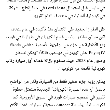
سيتم الكشف عن أول سيارة فورد EV تستخدم منصة MEB
في مارس قبل استبدال Ford Fiesta في خط إنتاج الشركة
في كولونيا، ألمانيا، في منتصف العام تقريبًا.
ظل الطراز الجديد طي الكتمان منذ تأكيده في عام 2021،
لكن مارتن ساندر ، رئيس قسم الكهرباء في طراز E في فورد،
رفع الأغطية عن جزء من الواجهة الأمامية لمنافس Skoda
Enyaq iV على تويتر في ديسمبر، قائلاً: “يمكن لننتظر
وصول عام 2023، حيث سنقوم بإزالة غطاء أول سيارة ركاب
كهربائية قادمة من كولونيا “.
يمكن رؤية جزء صغير فقط من السيارة، ولكن من الواضح
بالفعل أن هذه السيارة الكهربائية الجديدة ستمثل خطوة
تغيير في تصميم سيارات فورد في السوق الأوروبية. كما
ذكرت سابقًا بواسطة Autocar ، ستؤثر سيارات Ford الأكثر