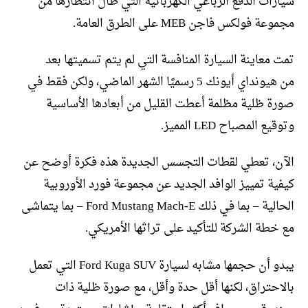
سيارات الدفع الرباعي الكهربائية التي طال انتظارها من
مجموعة فولكس فاجن MEB على الطرق العامة.
تمت معاينة السيارة المنافسة التي لم يتم تسميتها بعد
من هيونداي أيونك 5 رسميًا الشهر الماضي، ولكن فقط في
صورة ظلية مظلمة أعطت القليل من أبعادها الأساسية
وتوقيع المصباح LED المميز.
الآن، تعطي لقطات التجسس الجديدة هذه فكرة أوضح عن
كيفية تمييز الوافد الجديد عن مجموعة فورد الأوروبية
الحالية – بما في ذلك Ford Mustang Mach-E – بما يتماشى
مع خطة الشركة للتأكيد على تراثها الأمريكي.
يبدو أن حجمها مشابه لسيارة Ford Kuga SUV التي تعمل
بالاحتراق، لكنها أقل حدة وأقل، مع صورة ظلية ذات