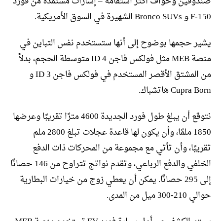
صندوقين وحواف أكثر استقامة – إشارات مستمدة من فورد
F-150 و Bronco SUVs الشهيرة في السوق الأمريكية.
يشير حجمها بوضوح إلى أنها ستستخدم نفس التباين في
منصة MEB مثل فولكس فاجن ID 4 متوسطة الحجم، بدلاً
من المشتق الأقصر المستخدم في فولكس فاجن ID 3 و
Cupra Born هاتشباك.
نتوقع أن يبلغ طول فورد الجديدة 4600 مترًا تقريبًا وعرضها
1850 ملمًا، وأن يكون لها قاعدة عجلات تبلغ 2800 ملم
تقريبًا، وأن تأتي مع مجموعة من المحركات ذات الدفع
الخلفي والدفع الرباعي، وتقدم نواتج تتراوح من 146 حصانًا
إلى 295 حصانًا. يمكن أن يعطي زوج من خيارات البطارية
حوالي 210-300 ميل من المدى.