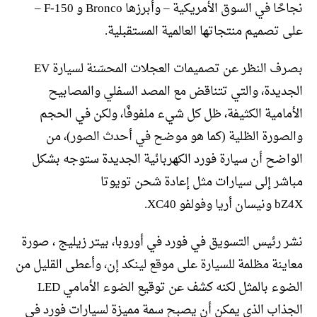
نجاحًا في السوق الأمريكية – وأبرزها Bronco و F-150 –
على تصميم منتجاتها العالمية المستقبلية.
بصرف النظر عن تصميمات العجلات المحسّنة لسيارة EV
الجديدة، والتي تتناقض مع المصد السفلي والمصابيح
الأمامية الكثيفة، ظل كل شيء ملفوفًا، ولكن في الحجم
والصورة الظلية (كما هو موضح في أحدث الصور)، من
الواضح أن سيارة فورد الكهربائية الجديدة ستوجه بشكل
مباشر إلى سيارات مثل إعادة شحن تويوتا
bZ4X ونيسان أريا وفولفو XC40.
نشر رئيس التسويق في فورد في أوروبا، بيتر زيليج ، صورة
معاينة مظلمة للسيارة على موقع لينكد إن، وأعطى القليل من
الضوء بالمثل لكنه كشف عن توقيع الضوء الأمامي LED
الجذاب الذي يمكن أن يصبح سمة مميزة لسيارات فورد في