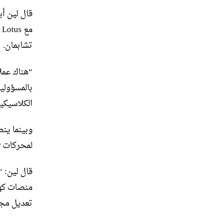
تشابمان.
“هناك عمل
بالمسؤولية
الكلاسيكية
وبينما ين
لمحركات LAP يبدو رائعاً.
منصات كهر
تعديل مجم