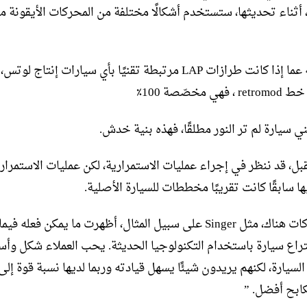
، أثناء تحديثها، ستستخدم أشكالًا مختلفة من المحركات الأيقونة
عند سؤاله عما إذا كانت طرازات LAP مرتبطة تقنيًا بأي سيارات إنتاج 
ي مخصّصة 100٪
بني سيارة لم تر النور مطلقًا، فهذه بنية خدش.
ل، قد ننظر في إجراء عمليات الاستمرارية، لكن عمليات الاستمراري
 سابقًا كانت تقريبًا مخططات للسيارة الأصلية.
“هناك شركات هناك، مثل Singer على سبيل المثال، أظهرت ما يمكن فعله 
تراع سيارة باستخدام التكنولوجيا الحديثة. يحب العملاء شكل وأ
السيارة، لكنهم يريدون شيئًا يسهل قيادته وربما لديها نسبة قوة إلى
ابح أفضل. ”