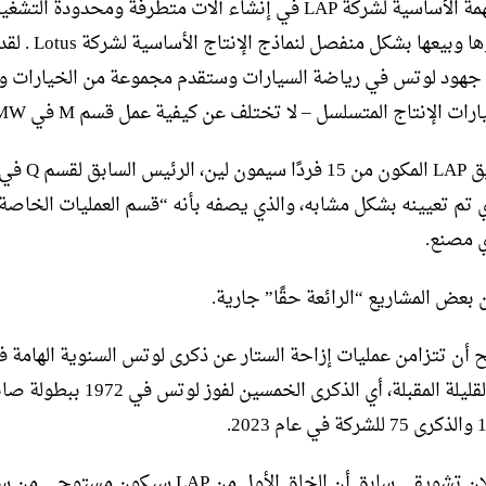
تتمثل المهمة الأساسية لشركة LAP في إنشاء آلات متطرفة ومحدودة ال
سيتم بناؤها وبيعها بشكل من
 جهود لوتس في رياضة السيارات وستقدم مجموعة من الخيارات و
رات الإنتاج المتسلسل – لا تختلف عن كيفية عمل قسم M في BMW.
يرأس فريق LAP المكون من 
ي تم تعيينه بشكل مشابه، والذي يصفه بأنه “قسم العمليات الخاصة ا
ي مصنع.
 بعض المشاريع “الرائعة حقًا” جارية.
 أن تتزامن عمليات إزاحة الستار عن ذكرى لوتس السنوية الهامة ف
السنوات القليلة المقبلة، أي الذكرى الخمسين لفوز لوتس في
اقترح إعلان تشويقي سابق أن الخلق الأول من LAP سيكون مس