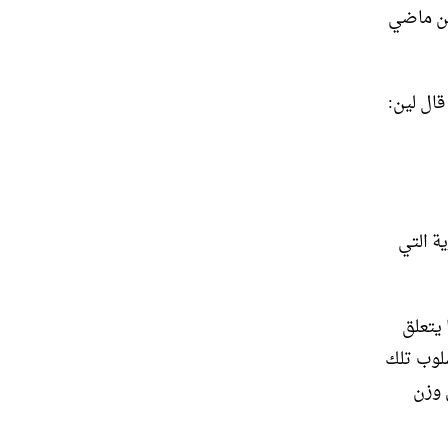
 من ماضي
لوتس، قال لين:
ة التي
فيما يتعلق
سلوب تلك
 وزن