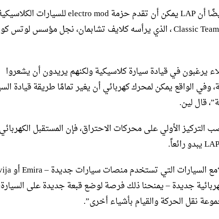
قال لين أيضًا أن LAP يمكن أن تقدم حزمة electro mod للسيا
مع Classic Team Lotus ، الذي يرأسه كلايف تشابمان، نجل مؤسس لوتس ك
اء يرغبون في قيادة سيارة كلاسيكية ولكنهم يريدون أن يشعروا
، وفي الواقع يمكن لمحرك كهربائي أن يغير تمامًا طريقة قيادة السي
”، قال لين.
صب التركيز الأولي على محركات الاحتراق، فإن المستقبل الكهربائي
بائية جديدة – يمنحنا ذلك فرصة لوضع قبعة جديدة على السيارة، 
وعة نقل الحركة والقيام بأشياء أخرى”.