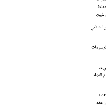
ي خطط
ن الماضي
لرسومات،
يء.
 المواد
بشكل حاسم، بينما تتحرك مجموعة Lotus Group نحو الكهرباء الشاملة، فإن LAP
ن هذه