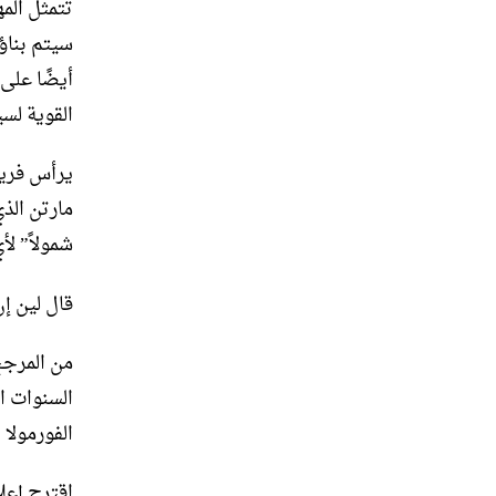
أيضًا على
القوية لسيا
مارتن الذ
شمولاً” لأ
قال لين إن
من المرجح
الفورمولا 1 والذكرى 75 للشركة في عام 2023.