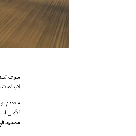
سوف تستخ
لإبداعات 
الأولى لس
محدود في ethal