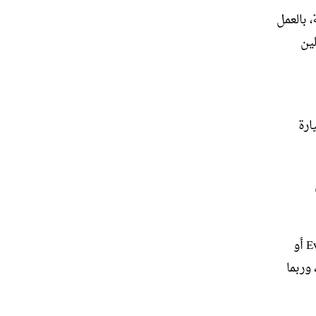
رات الكلاسيكية، بالعمل
ولين
ارة
قال لين: “مع السيارات التي تستخدم منصات سيارات جديدة – Emira أو Evija أو
وربما