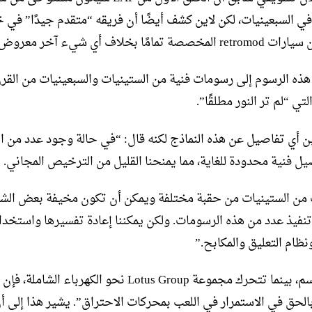
Lotus F في السبعينيات، لكن لاين كشف أيضًا أن فريقه “متقدم جيدًا” ف
مامًا بخلاف أي شيء آخر معروض للبيع.
ذه الرسوم إلى رسومات فنية من الستينيات والسبعينيات من القر
لتي “لم تر النور مطلقًا”.
ين أي تفاصيل عن هذه النماذج لكنه قال: “في حالة وجود عدد من ا
يل فنية محدودة للغاية، مما يمنحنا القليل من الترخيص المجاني.
 من الستينيات من حقبة مختلفة ويمكن أن تكون مخيفة بعض الش
تنفيذ عدد من هذه الرسومات. ولكن يمكننا إعادة تفسيرها واستخدام
نظام التعليق والمكابح.”
لحق في الاستمرار في اللعب بمحركات الاحتراق”. يشير هذا إلى أ