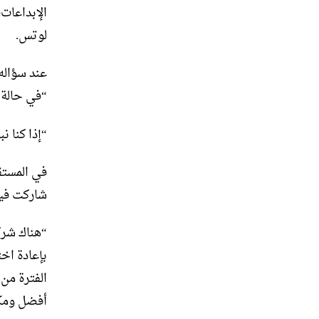
الإبداعات
لوتس.
“في حالة خط retromod ، فه
“إذا كنا ن
في المستقب
شاركت فيها
بإعادة اخ
الفترة من 
أفضل ومك