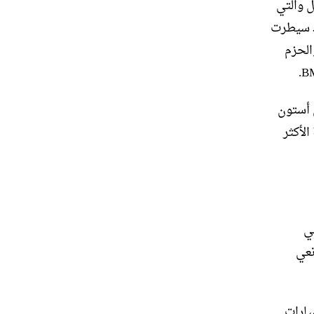
تشغيل والتي
فصل لنماذج الإنتاج الأساسية لشركة Lotus . لقد سيطرت
الحزم
15 فردًا سيمون لين، الرئيس السابق لقسم Q في أستون
لأكثر
ي
 1972 ببطولة صانعي
توحى من سيارات