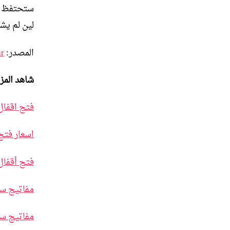
لين لم يشر
المصدر:
ar
شاهد المز
فتح اقفال
اسعار فتح
فتح أقفال
مفاتيح سي
مفاتيح س