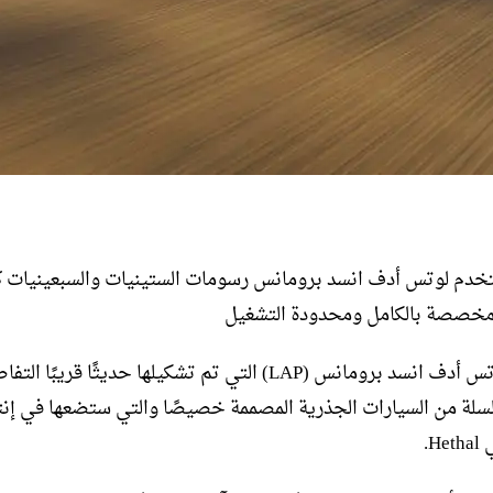
دم لوتس أدف انسد برومانس رسومات الستينيات والسبعينيات 
مخصصة بالكامل ومحدودة التشغيل
ستقدم لوتس أدف انسد برومانس (LAP) التي تم تشكيلها حديثًا قريبًا ا
لسلة من السيارات الجذرية المصممة خصيصًا والتي ستضعها في إنت
H.