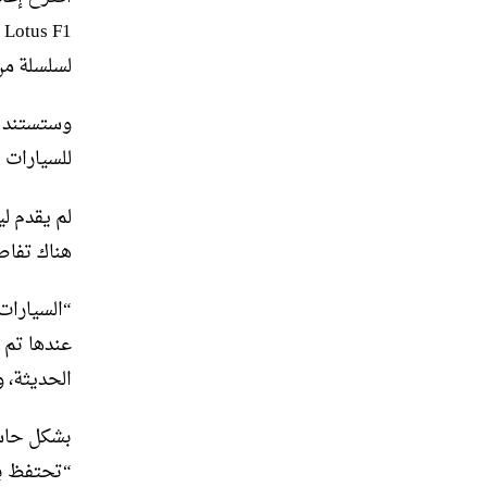
1
لسلسلة من سيارات retromod المخصصة ت
وستستند ه
للسيارات ا
لم يقدم ل
هناك تفاص
“السيارات
عندها تم 
الحديثة، و
“تحتفظ با