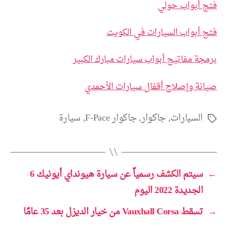
فتح أبواب حولي
فتح أبواب السيارات في الكويت
برمجة مفاتيح أبواب سيارات مبارك الكبير
صيانة وإصلاح أقفال سيارات الأحمدي
السيارات
,
جاكوار
,
جاكوار F-Pace
,
سيارة
الوسوم
←
سيتم الكشف رسمياً عن سيارة هيونداي أيونيك 6
الجديدة 2022 اليوم
→
تسقط Vauxhall Corsa من خيار الديزل بعد 35 عامًا