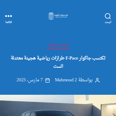
البحث
القائمة
مفاتيح
سيارات
الكويت
التصنيفات
اخبار سيارات
تكتسب جاكوار F-Pace طرازات رياضية هجينة معتدلة
الست
بواسطة
Mahmoud 2
7 مارس، 2023
كاتب
تاريخ
المقالة
المقالة