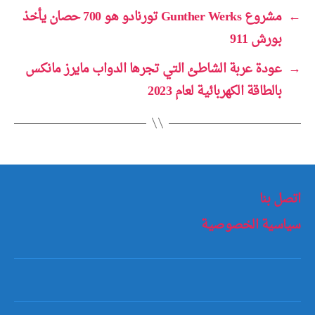
←
مشروع Gunther Werks تورنادو هو 700 حصان يأخذ
بورش 911
→
عودة عربة الشاطئ التي تجرها الدواب مايرز مانكس
بالطاقة الكهربائية لعام 2023
اتصل بنا
سياسية الخصوصية