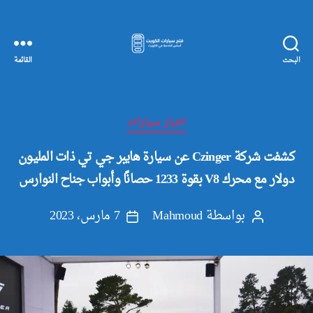
البحث
القائمة
مفاتيح
سيارات
الكويت
التصنيفات
اخبار سيارات
كشفت شركة Czinger عن سيارة هايبر جي تي ذات المليون
دولار مع محرك V8 بقوة 1233 حصانًا وأبواب جناح النوارس
بواسطة
Mahmoud
7 مارس، 2023
كاتب
تاريخ
المقالة
المقالة