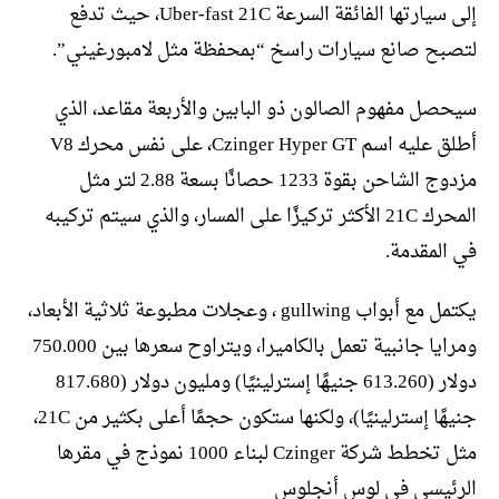
إلى سيارتها الفائقة السرعة Uber-fast 21C، حيث تدفع
لتصبح صانع سيارات راسخ “بمحفظة مثل لامبورغيني”.
سيحصل مفهوم الصالون ذو البابين والأربعة مقاعد، الذي
أطلق عليه اسم Czinger Hyper GT، على نفس محرك V8
مزدوج الشاحن بقوة 1233 حصانًا بسعة 2.88 لتر مثل
المحرك 21C الأكثر تركيزًا على المسار، والذي سيتم تركيبه
في المقدمة.
يكتمل مع أبواب gullwing ، وعجلات مطبوعة ثلاثية الأبعاد،
ومرايا جانبية تعمل بالكاميرا، ويتراوح سعرها بين 750.000
دولار (613.260 جنيهًا إسترلينيًا) ومليون دولار (817.680
جنيهًا إسترلينيًا)، ولكنها ستكون حجمًا أعلى بكثير من 21C،
مثل تخطط شركة Czinger لبناء 1000 نموذج في مقرها
الرئيسي في لوس أنجلوس