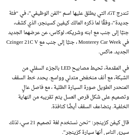
تندرج GT، التي يطلق عليها اسم “الفن الوظيفي”، في “فئة
جديدة”، وفقًا لما ذكره المالك كيفين كسينجر، الذي كشف،
جنبًا إلى جنب مع ابنه وشريكه، لوكاس، عن عرضهما الجديد
في Monterey Car Week ، جنبًا إلى جنب مع Czinger 21C V
الجديد. ماكس.
في المقدمة، تحيط مصابيح LED بالجزء السفلي من
الشبكة، مع أنف منخفض متدلي وواسع. يحدد خط السقف
المنحدر الطويل صورة السيارة الظلية ، مع فاصل عالٍ
وتصميم على شكل قرص العسل يتم تقريبه من النهاية
الخلفية. يتضاعف السقف أيضًا كنافذة.
قال كيفن كزينجر: “نحن نستخدم لغة تصميم 21 سي، لذلك
سيرى الناس أنها سيارة كزينجر”.