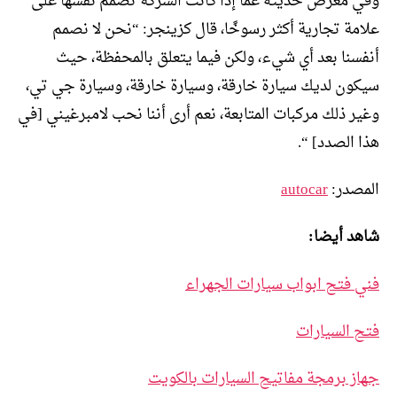
وفي معرض حديثه عما إذا كانت الشركة تصمم نفسها على
علامة تجارية أكثر رسوخًا، قال كزينجر: “نحن لا نصمم
أنفسنا بعد أي شيء، ولكن فيما يتعلق بالمحفظة، حيث
سيكون لديك سيارة خارقة، وسيارة خارقة، وسيارة جي تي،
وغير ذلك مركبات المتابعة، نعم أرى أننا نحب لامبرغيني [في
هذا الصدد] “.
المصدر:
autocar
شاهد أيضا:
فني فتح ابواب سيارات الجهراء
فتح السيارات
جهاز برمجة مفاتيح السيارات بالكويت