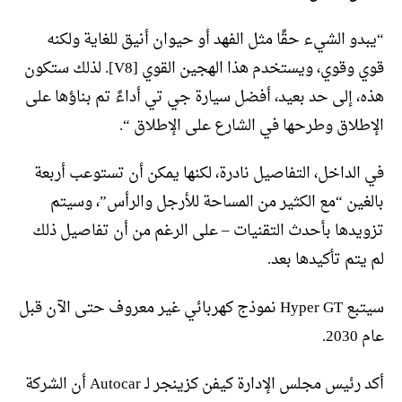
“يبدو الشيء حقًا مثل الفهد أو حيوان أنيق للغاية ولكنه
قوي وقوي، ويستخدم هذا الهجين القوي [V8]. لذلك ستكون
هذه، إلى حد بعيد، أفضل سيارة جي تي أداءً تم بناؤها على
الإطلاق وطرحها في الشارع على الإطلاق “.
في الداخل، التفاصيل نادرة، لكنها يمكن أن تستوعب أربعة
بالغين “مع الكثير من المساحة للأرجل والرأس”، وسيتم
تزويدها بأحدث التقنيات – على الرغم من أن تفاصيل ذلك
لم يتم تأكيدها بعد.
سيتبع Hyper GT نموذج كهربائي غير معروف حتى الآن قبل
عام 2030.
أكد رئيس مجلس الإدارة كيفن كزينجر لـ Autocar أن الشركة