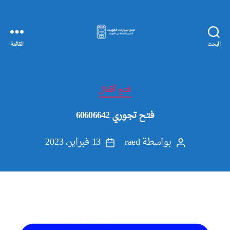
البحث
القائمة
مفاتيح
سيارات
الكويت
التصنيفات
فتح أقفال
فتح تجوري 60606642
بواسطة
raed
13 فبراير، 2023
كاتب
تاريخ
المقالة
المقالة