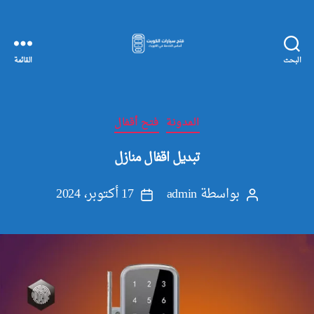
البحث
القائمة
مفاتيح
سيارات
الكويت
التصنيفات
المدونة
فتح أقفال
تبديل اقفال منازل
بواسطة
admin
17 أكتوبر، 2024
كاتب
تاريخ
المقالة
المقالة