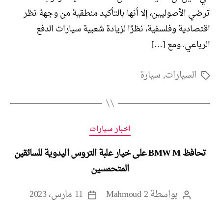
ترضي الأصوليين، إلا أنها بالتأكيد منطقية من وجهة نظر
اقتصادية وفلسفية، نظرًا لزيادة شعبية سيارات الدفع
الرباعي. ومع […]
السيارات
,
سيارة
الوسوم
التصنيفات
اخبار سيارات
تحافظ BMW M على خيار علبة التروس اليدوية للسائقين
المتحمسين
بواسطة
Mahmoud 2
11 مارس، 2023
كاتب
تاريخ
المقالة
المقالة