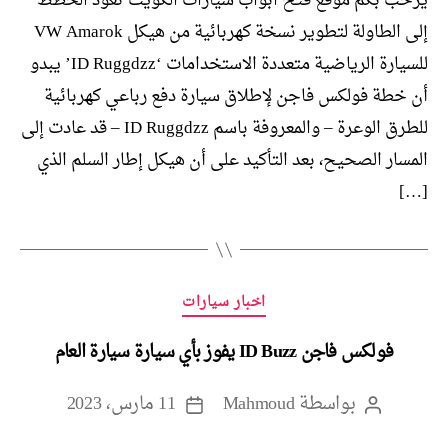
يرحب بكم موقع فتح ابواب سيارات الكويت تعود الخطط
إلى الطاولة لتطوير نسخة كهربائية من هيكل VW Amarok
للسيارة الرياضية متعددة الاستخدامات ‘ID Ruggdzz’ يبدو
أن خطة فولكس فاجن لإطلاق سيارة دفع رباعي كهربائية
للطرق الوعرة – والمعروفة باسم ID Ruggdzz – قد عادت إلى
المسار الصحيح، بعد التأكيد على أن هيكل إطار السلم الذي
[…]
التصنيفات
اخبار سيارات
فولكس فاجن ID Buzz يفوز بأي سيارة سيارة العام
بواسطة
Mahmoud
11 مارس، 2023
كاتب
تاريخ
المقالة
المقالة