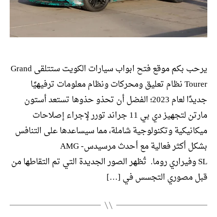
يرحب بكم موقع فتح ابواب سيارات الكويت ستتلقى Grand
Tourer نظام تعليق ومحركات ونظام معلومات ترفيهيًا
جديدًا لعام 2023؛ الفضل أن تحذو حذوها تستعد أستون
مارتن لتجهيز دي بي 11 جراند تورر لإجراء إصلاحات
ميكانيكية وتكنولوجية شاملة، مما سيساعدها على التنافس
بشكل أكثر فعالية مع أحدث مرسيدس- AMG
SL وفيراري روما. تُظهر الصور الجديدة التي تم التقاطها من
قبل مصوري التجسس في […]