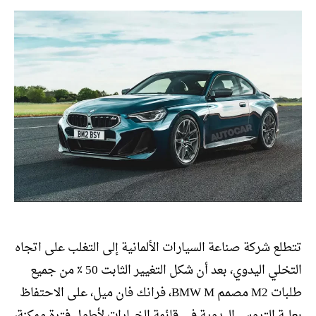
تتطلع شركة صناعة السيارات الألمانية إلى التغلب على اتجاه
التخلي اليدوي، بعد أن شكل التغيير الثابت 50 ٪ من جميع
طلبات M2 مصمم BMW M، فرانك فان ميل، على الاحتفاظ
بعلبة التروس اليدوية في قائمة الخيارات لأطول فترة ممكنة،