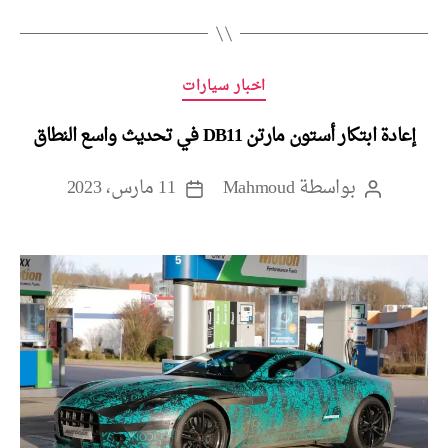
التصنيفات
اخبار سيارات
إعادة ابتكار أستون مارتن DB11 في تحديث واسع النطاق
بواسطة
Mahmoud
11 مارس، 2023
كاتب
تاريخ
المقالة
المقالة