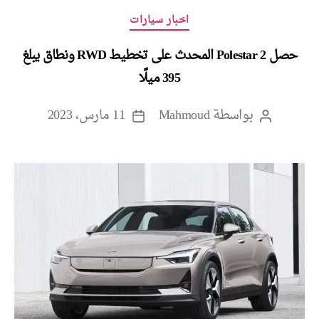
التصنيفات
اخبار سيارات
حصل Polestar 2 المحدث على تخطيط RWD ونطاق يبلغ
395 ميلًا
بواسطة
Mahmoud
11 مارس، 2023
كاتب
تاريخ
المقالة
المقالة