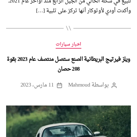
للبيع في شكله الحالي من الجيل الرابع منذ أواخر عام 2021.
وأكدت أودي لأوتوكار أنها تركز على تلبية […]
التصنيفات
اخبار سيارات
ويلز فيرتيج البريطانية الصنع ستصل منتصف عام 2023 بقوة
208 حصان
بواسطة
Mahmoud
11 مارس، 2023
كاتب
تاريخ
المقالة
المقالة