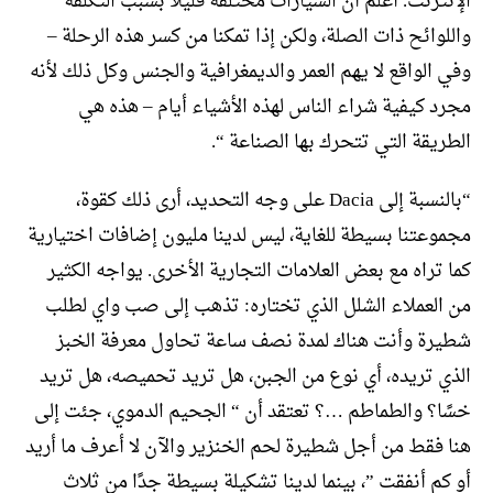
الإنترنت. أعلم أن السيارات مختلفة قليلاً بسبب التكلفة
واللوائح ذات الصلة، ولكن إذا تمكنا من كسر هذه الرحلة –
وفي الواقع لا يهم العمر والديمغرافية والجنس وكل ذلك لأنه
مجرد كيفية شراء الناس لهذه الأشياء أيام – هذه هي
الطريقة التي تتحرك بها الصناعة “.
“بالنسبة إلى Dacia على وجه التحديد، أرى ذلك كقوة،
مجموعتنا بسيطة للغاية، ليس لدينا مليون إضافات اختيارية
كما تراه مع بعض العلامات التجارية الأخرى. يواجه الكثير
من العملاء الشلل الذي تختاره: تذهب إلى صب واي لطلب
شطيرة وأنت هناك لمدة نصف ساعة تحاول معرفة الخبز
الذي تريده، أي نوع من الجبن، هل تريد تحميصه، هل تريد
خسًا؟ والطماطم …؟ تعتقد أن “ الجحيم الدموي، جئت إلى
هنا فقط من أجل شطيرة لحم الخنزير والآن لا أعرف ما أريد
أو كم أنفقت ”، بينما لدينا تشكيلة بسيطة جدًا من ثلاث