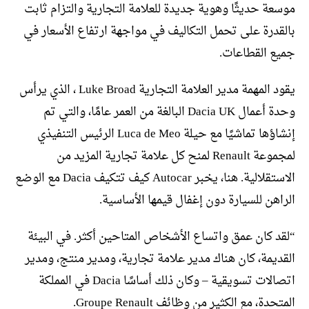
موسعة حديثًا وهوية جديدة للعلامة التجارية والتزام ثابت
بالقدرة على تحمل التكاليف في مواجهة ارتفاع الأسعار في
جميع القطاعات.
يقود المهمة مدير العلامة التجارية Luke Broad ، الذي يرأس
وحدة أعمال Dacia UK البالغة من العمر عامًا، والتي تم
إنشاؤها تماشيًا مع حيلة Luca de Meo الرئيس التنفيذي
لمجموعة Renault لمنح كل علامة تجارية المزيد من
الاستقلالية. هنا، يخبر Autocar كيف تتكيف Dacia مع الوضع
الراهن للسيارة دون إغفال قيمها الأساسية.
“لقد كان عمق واتساع الأشخاص المتاحين أكثر. في البيئة
القديمة، كان هناك مدير علامة تجارية، ومدير منتج، ومدير
اتصالات تسويقية – وكان ذلك أساسًا Dacia في المملكة
المتحدة، مع الكثير من وظائف Groupe Renault.