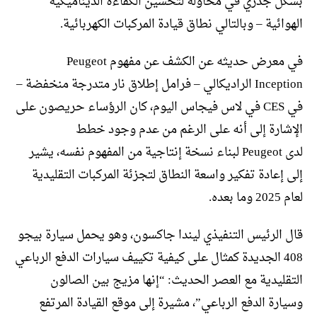
بشكل جذري في محاولة لتحسين الكفاءة الديناميكية
الهوائية – وبالتالي نطاق قيادة المركبات الكهربائية.
في معرض حديثه عن الكشف عن مفهوم Peugeot
Inception الراديكالي – فرامل إطلاق نار متدرجة منخفضة –
في CES في لاس فيجاس اليوم، كان الرؤساء حريصون على
الإشارة إلى أنه على الرغم من عدم وجود خطط
لدى Peugeot لبناء نسخة إنتاجية من المفهوم نفسه، يشير
إلى إعادة تفكير واسعة النطاق لتجزئة المركبات التقليدية
لعام 2025 وما بعده.
قال الرئيس التنفيذي ليندا جاكسون، وهو يحمل سيارة بيجو
408 الجديدة كمثال على كيفية تكييف سيارات الدفع الرباعي
التقليدية مع العصر الحديث: “إنها مزيج بين الصالون
وسيارة الدفع الرباعي”، مشيرة إلى موقع القيادة المرتفع