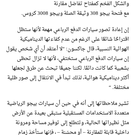
والشكل الفخم كمفتاح تفاضل مقارنة
مع فتحة بيجو 308 وثيقة الصلة وبيجو 3008 كروس.
إن إعادة تصور سيارات الدفع الرباعي مهمة لأنها ستظل
اقتراحًا شائعًا على الرغم من عدم كفاءتها الديناميكية
الهوائية النسبية، قال جاكسون: “لا أعتقد أن أي شخص يقول
إن سيارات الدفع الرباعي ستختفي، لأنها لا تزال تحظى
بشعبية كما كانت دائمًا. لكننا جميعًا تبحث عن طرق لجعلها
أكثر ديناميكية هوائية، لذلك تبدأ في الانتقال إلى صور ظلية
مختلفة. “
تشير ملاحظاتها إلى أنه في حين أن سيارات بيجو الرياضية
متعددة الاستخدامات المستقبلية ستبقى بعيدة عن الأرض
مثل نظيراتها الحالية، وتتطلع إلى توفير مساحة ومرونة
داخلية قابلة للمقارنة – أو محسّنة – ، فإنها ستأخذ زمام