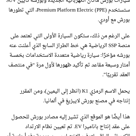
سيارات بورش ماكان الكهربائية الجديدة وبورشه كايين SUV
ستستخدم Premium Platform Electric (PPE)، التي تطورها
بورش مع أودي.
على الرغم من ذلك، ستكون السيارة الأولى التي تعتمد على
منصة SSP الرياضية هي خط الطراز السابع الذي أعلنت عنه
بورشه مؤخرًا: سيارة رياضية متعددة الاستخدامات بخمسة
أمتار وسبعة مقاعد تم تأكيد ظهورها لأول مرة “في منتصف
العقد تقريبًا”.
يحمل الاسم الرمزي K1 (انظر إلى اليمين)، ومن المقرر
إنتاجه في مصنع بورش لايبزيغ في ألمانيا.
هذا أيضًا هو الموقع الذي تشير إليه مصادر بورش للحصول
على عقد إنتاج باناميرا EV. تم تعيين نظام الارتداد