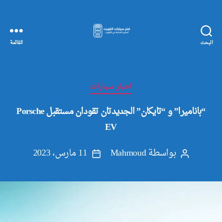
البحث
القائمة
مفاتيح
سيارات
الكويت
التصنيفات
اخبار سيارات
“باناميرا” و “تايكان” الجديدتان تقودان مستقبل Porsche
EV
بواسطة
Mahmoud
11 مارس، 2023
كاتب
تاريخ
المقالة
المقالة