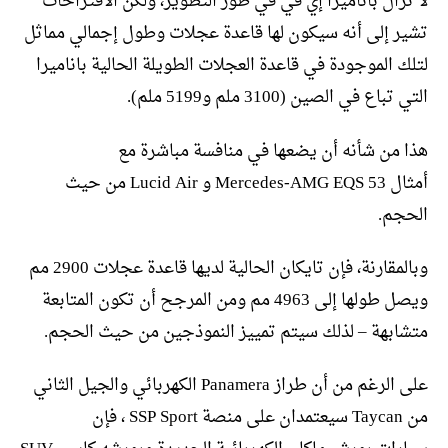
لا تزال باناميرا إي في في طور التطوير، ولكن الاقتراحات
تشير إلى أنه سيكون لها قاعدة عجلات وطول إجمالي مماثل
لتلك الموجودة في قاعدة العجلات الطويلة الحالية باناميرا
التي تباع في الصين (3100 ملم و5199 ملم).
هذا من شأنه أن يضعها في منافسة مباشرة مع
أمثال Mercedes-AMG EQS 53 و Lucid Air من حيث
الحجم.
وبالمقارنة، فإن تايكان الحالية لديها قاعدة عجلات 2900 مم
ويصل طولها إلى 4963 مم ومن المرجح أن تكون المتابعة
متشابهة – لذلك سيتم تمييز النموذجين من حيث الحجم.
على الرغم من أن طراز Panamera الكهربائي والجيل الثاني
من Taycan سيعتمدان على منصة SSP Sport ، فإن