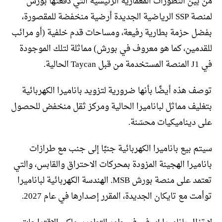
من بين التطورات المعمارية الرئيسية التي دفعتها بورش
لمنصة SSP الرياضية الجديدة أرضية منخفضة للمقصورة،
بفضل حزمة بطارية رفيعة، ومساحات قدم خلفية (أو مرائب
للقدمين، كما هو معروف في بورش) مماثلة لتلك الموجودة
في J1 المنصة المستخدمة من قبل Taycan الحالية.
توصف هذه أيضًا بأنها ضرورية لتزويد باناميرا الكهربائية
بتغليف مماثل لباناميرا الحالية ومركز ثقل منخفض للحصول
على ديناميكيات محسّنة.
سيتم بيع باناميرا الكهربائية جنبًا إلى جنب مع طرازات
باناميرا الهجينة المزودة بمحركات الاحتراق والقابس، والتي
تعتمد على منصة بورش MSB. الهندسة الكهربائية لباناميرا
توأمت مع تايكان الجديدة، المقرر إصدارها في عام 2027.