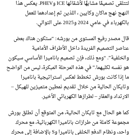
لتتلقى تصميمًا مشابهًا لأشقائها ICE وPHEV. يعكس هذا
النهج نهج ماكان وكايين ، اللذين تم إعدادهما للعمل
بالكهرباء في عامي 2024 و2025 على التوالي.
قال مصدر رفيع المستوى من بورشه: “ستكون هناك بعض
عناصر التصميم الفريدة داخل الأطراف الأمامية
والخلفية”. “ومع ذلك، فإن تصميم باناميرا الأساسي سيكون
هو نفسه لكليهما.” في هذه المرحلة المبكرة، ليس من الواضح
ما إذا كانت بورش تخطط لعكس استراتيجية باناميرا
وتايكان الحالية من خلال تقديم نمطين متميزين للهيكل –
الارتداد والعقار – لطرازها الكهربائي الأخير.
كما هو الحال مع تايكان الحالية، من المتوقع أن تطلق بورش
مجموعة كاملة من طرازات باناميرا الكهربائية، مع محرك
واحد، ونظام الدفع الخلفي باناميرا وS بالإضافة إلى محرك