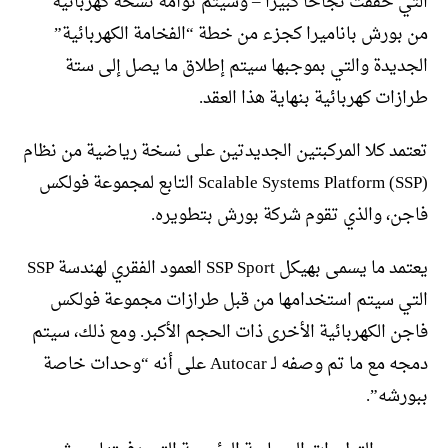
التي حققت نجاحًا كبيرًا – وسيتم توأمة نسخة كهربائية
من بورش باناميرا كجزء من خطة “الفخامة الكهربائية”
الجديدة والتي بموجبها سيتم إطلاق ما يصل إلى ستة
طرازات كهربائية بنهاية هذا العقد.
تعتمد كلا المركبتين الجديدتين على نسخة رياضية من نظام
Scalable Systems Platform (SSP) التابع لمجموعة فولكس
فاجن، والذي تقوم شركة بورش بتطويره.
يعتمد ما يسمى بهيكل SSP Sport العمود الفقري لهندسة SSP
التي سيتم استخدامها من قبل طرازات مجموعة فولكس
فاجن الكهربائية الأخرى ذات الحجم الأكبر. ومع ذلك، سيتم
دمجه مع ما تم وصفه لـ Autocar على أنه “وحدات خاصة
ببورشه”.