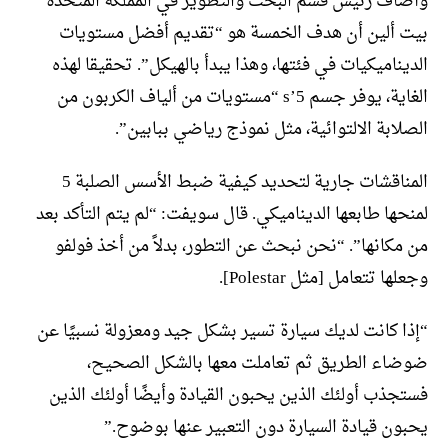
وأضاف رئيس قسم البحث والتطوير في المملكة المتحدة
بيت ألين أن هدف الخمسة هو “تقديم أفضل مستويات
الديناميكيات في فئتها، وهذا يبدأ بالهيكل”. تحقيقا لهذه
الغاية، يوفر جسم 5’s “مستويات من ألياف الكربون من
الصلابة الالتوائية، مثل نموذج رياضي ببابين”.
المناقشات جارية لتحديد كيفية ضبط الأسس الصلبة 5
لمنحها طابعها الديناميكي. قال سويفت: “لم يتم التأكد بعد
من مكانها”. “نحن نبحث عن التطور، بدلاً من أخذ فولفو
وجعلها تتعامل [مثل Polestar].
“إذا كانت لديك سيارة تسير بشكل جيد ومعزولة نسبيًا عن
ضوضاء الطريق ثم تعاملت معها بالشكل الصحيح،
فستجذب أولئك الذين يحبون القيادة وأيضًا أولئك الذين
يحبون قيادة السيارة دون التعبير عنها بوضوح.”