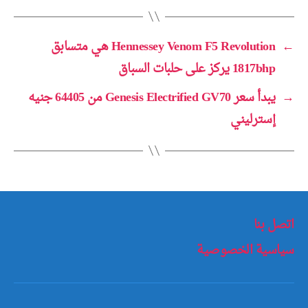
←
Hennessey Venom F5 Revolution هي متسابق
1817bhp يركز على حلبات السباق
→
يبدأ سعر Genesis Electrified GV70 من 64405 جنيه
إسترليني
اتصل بنا
سياسية الخصوصية