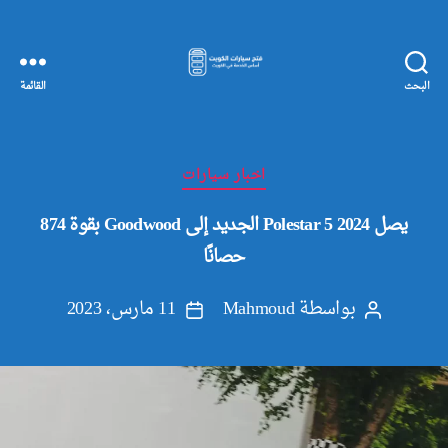
البحث
القائمة
مفاتيح
سيارات
الكويت
التصنيفات
اخبار سيارات
يصل 2024 Polestar 5 الجديد إلى Goodwood بقوة 874
حصانًا
بواسطة
Mahmoud
11 مارس، 2023
كاتب
تاريخ
المقالة
المقالة