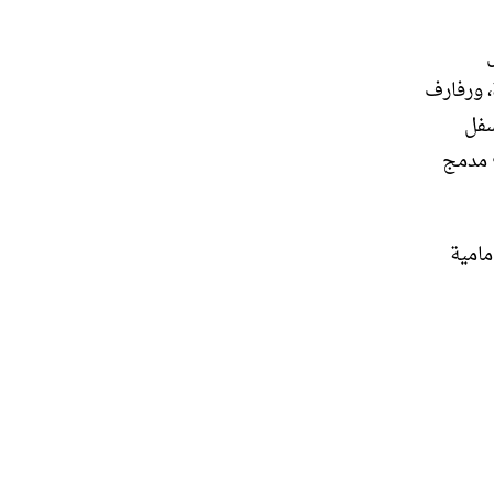
من خلال
 ورفارف
سفل
ع مدمج
مامية