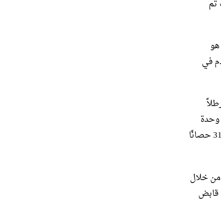
 تم
بداية هو
يستخدم في
رنة، يوفر محرك RS3’s EA255 عزم دوران 335 حصانًا و332 رطلاً
 من وحدة
BMW N55 ذات الشاحن التوربين 3.0 لتر، سداسية الأسطوانات، يدفع بقوة 316 حصانًا
 A45 AMG توجه قيادتها من خلال
تروس مزدوجة القابض بسبع سرعات، وفي تصميم يعكس تصميم RS3، قابض