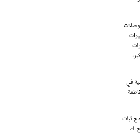
يق متعدد الوصلات
شجيرات
رات
بر،
ية في
قاطعة
، يتلقى A45 AMG أيضًا برنامج ثبات
سمح لك