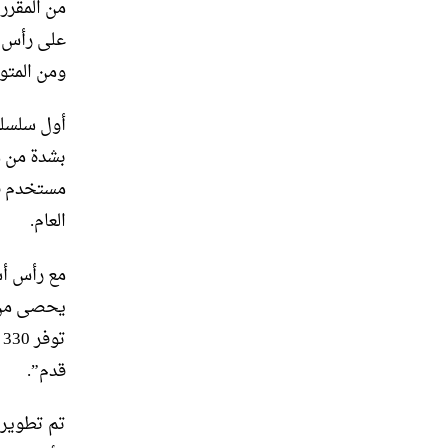
ومن المتوقع أن يبدأ ع
العام.
مع رأس أس
قدم”.
تم تطوير ا