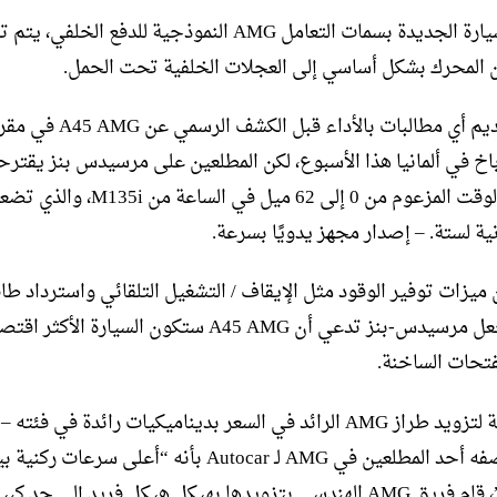
لتزويد السيارة الجديدة بسمات التعامل AMG النموذجية للدفع الخلفي،
 المحرك بشكل أساسي إلى العجلات الخلفية تحت الحمل.
باخ في ألمانيا هذا الأسبوع، لكن المطلعين على مرسيدس بنز يقترح
ميزات توفير الوقود مثل الإيقاف / التشغيل التلقائي واسترداد طا
المكابح جعل مرسيدس-بنز تدعي أن A45 AMG ستكون السيارة الأك
تحات الساخنة.
في محاولة لتزويد طراز AMG الرائد في السعر بديناميكيات رائدة في فئت
ذلك ما وصفه أحد المطلعين في AMG لـ Autocar بأنه “أعلى سرعات ركني
منافسيها”، قام فريق AMG الهندسي بتزويدها بهيكل هيكل فريد إلى حد كبي