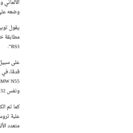
الألماني 
وضعه على 
RS3”.
ونفس 332 رطل قدم.
متعدد الألواح مص