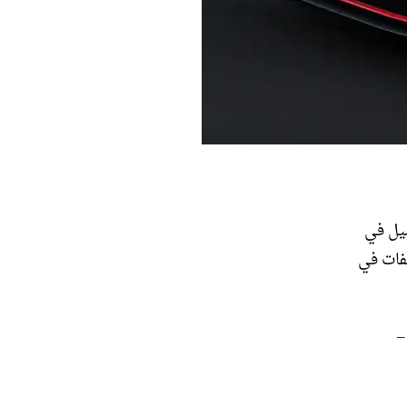
A45 AM على 330 حصانًا ونظام دفع رباعي يوفر 0-62 ميل في
عطفات في
–