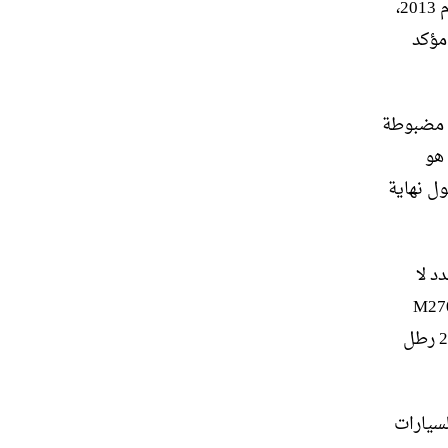
من المقرر طرح سيارتي Audi RS3 BMW M135i المنافسة للبيع في أوائل عام 2013،
غير مؤكد
 بنسخة مضبوطة
، كما هو
 بحلول نهاية
د لا
يُزعم أن الوحدة المخصصة M270 Evo
توفر 330 حصانًا وما تصفه AMG بأنه “أقصى عزم دوران أعلى بكثير من 295 رطل
لسيارات