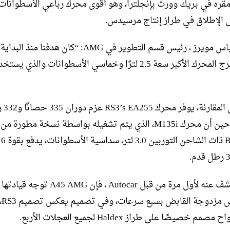
ومقره في بريك وورث بإنجلترا، وهو أقوى محرك رباعي الأسطوانات
الإطلاق في طراز إنتاج مرسيدس.
يقول توبياس مويرز ، رئيس قسم التطوير في AMG: “كان هدفنا منذ ال
مطابقة خرج المحرك الأكبر سعة 2.5 لترًا وخماسي الأسطوانات والذي 
على سبيل المقا
قدمًا، في حين أن محرك M135i، الذي يتم تشغيله بواسطة نسخة مطورة
كما تم الكشف عنه لأول مرة من قبل Autocar ، فإن
علبة 
مم خصيصًا على طراز Haldex لجميع العجلات الأربع.