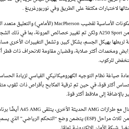
لها لاختبارات مكثفة على الطريق وفي نوربورغرينغ .
تم نقل المكونات الأساسية لقضيب MacPherson (الأمامي) والتعل
(الخلفي) من A250 Sport ولكن تم تغيير خصائص المرونة، بما في ذلك ال
 لربطها بهيكل الجسم، بشكل كبير. وتشمل التغييرات الأخرى مسا
ابض ومخمدات أكثر صلابة، وقضبان مقاومة للانحراف ذات قطر أك
منخفض للركوب.
إعادة صياغة نظام التوجيه الكهروميكانيكي القياسي لزيادة الحساس
حساس أكثر قوة، في حين تم ترقية المكابح بأقراص ذات ثقوب مت
ر بالإضافة إلى ملاقط أكثر قوة.
كما هو الحال مع طرازات AMG الحديثة الأخرى
إلكتروني من ثلاث مراحل (ESP) يتضمن وضع “التحكم الرياضي” الذي ي
يل شبكة الأمان الإلكترونية تمامًا.