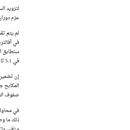
عزم دوران
في أفالتر
في 5.1 ثانية لستة. – إصدار مجهز يدويًا بسرعة.
إن تضمين 
صفوف الف