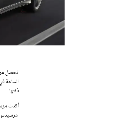
فئتها
أكدت مرسي
مرسيدس- G A45 (2013-2018