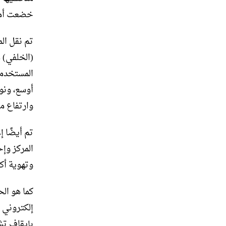
خضعت أمثا
المستخدمة
أوسع، ونو
وارتفاع 
تم أيضًا 
المركز وإ
وتهوية أكب
بإيقاف تشغ