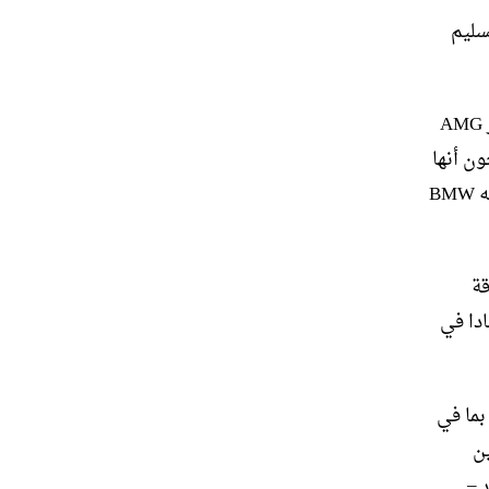
 يتم تسليم
لم يتم تقديم أي مطالبات بالأداء قبل الكشف الرسمي عن A45 AMG في مقر AMG
ون أنها
ستطابق الوقت المزعوم من 0 إلى 62 ميل في الساعة من M135i، والذي تضعه BMW
قة
ثر اقتصادا في
ه – بما في
ة بين
ر –