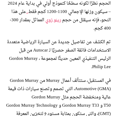
الحجم نظرًا لكونه سطحًا كنموذج أولي في بداية عام 2024
– سيكون وزنها الإجمالي 1100-1200 كجم فقط
.
على هذا
النحو، فإنه سيقلل من حجم
رينو زوي
المماثل بمقدار 300-
400 كجم.
تم الكشف عن تفاصيل جديدة عن السيارة الرياضية متعددة
الاستخدامات فائقة الصغر حصريًا لـ Autocar من قبل
الرئيس التنفيذي المعين حديثًا لمجموعة Gordon Murray ،
Philip Lee.
في المستقبل، ستتألف أعمال Murray من Gordon Murray
Automotive (GMA)، التي تصمم وتصنع سيارات ذات قيمة
عالية ومنخفضة الحجم مثل Gordon Murray
T50 و Gordon Murray T33 و Gordon Murray Technology
(GMT)، والتي ستكون بمثابة مستودع لتخزين المعرفة