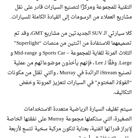
التقنية للمجموعة ومركزًا لتصنيع السيارات قادر على نقل
مشاريع العملاء من الرسومات إلى القيادة الكاملة للسيارات.
كلا سيارتي الـ SUV الجديدتين من مشاريع GMT، وقد تم
تصميمهما للاستفادة من اثنتين من منصات “Superlight”
الثلاث المرنة للغاية للمجموعة – Sports Car و Mid-range و
Large. وفقًا لـ Lee ، فإنهم يأخذون موضوعاتهم من عملية
تصنيع iStream الرائدة في Murray ، والتي تقلل من مكونات
“الفولاذ المختوم” في السيارات لتعزيز المرونة وخفض
التكاليف.
سيتم تغليف السيارة الرياضية متعددة الاستخدامات
الصغيرة، التي ستكملها مجموعة Murray على نفقتها الخاصة
لإبراز قدراتها الفنية، بعناية لتكون مركبة سخية تتسع لأربعة