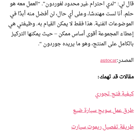
قال لي: “لدي احترام غير محدود لغوردون”. “العمل معه هو
حلم. أنا لست مهندسًا، وعلى أي حال، لن أفضل منه أبدًا في
الموضوعات الفنية. هذا فقط لا يمكن القيام به. وظيفتي هي
إعطاء المجموعة أقوى أساس ممكن – حيث يمكنها التركيز
بالكامل على المنتج، وهو ما يريده جوردون “.
المصدر:
autocar
مقالات قد تهمك:
كيفية فتح تجوري
طرق عمل سويج سيارة ضيع
طريقة تفصيل ريموت سيارت