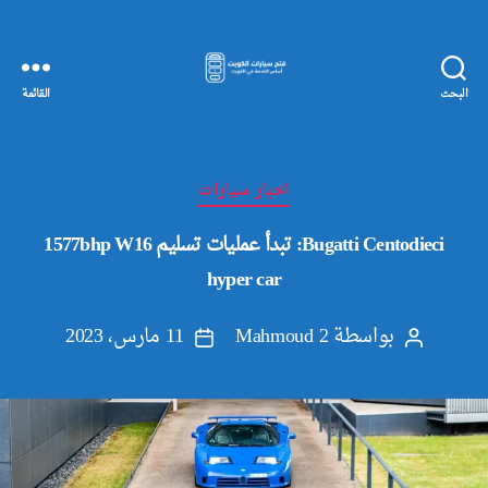
البحث
القائمة
مفاتيح
سيارات
الكويت
التصنيفات
اخبار سيارات
Bugatti Centodieci: تبدأ عمليات تسليم 1577bhp W16
hyper car
بواسطة
Mahmoud 2
11 مارس، 2023
كاتب
تاريخ
المقالة
المقالة