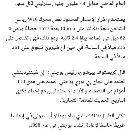
العام الماضي مقابل 7.4 مليون جنيه إسترليني لكل منها.
يستخدم طراز الإصدار المحدود نفس محرك W16 رباعي
الشاحن سعة 8.0 لتر مثل Chiron بقوة 1577 حصانًا وزمن 0-
62 ميل في الساعة يبلغ 2.4 ثانية. ومع ذلك، فهي تقتصر على
236 ميلاً في الساعة، في حين أن شيرون تتفوق على 261
ميلاً في الساعة.
قال كريستوف يبوشون، رئيس بوجتي: “إن شينتوديتشي
تعتمد على نجاح إي توري بوجتي الممتد على مدى 110
أعوام من التصميم والأداء الاستثنائيين مع إحياء ذكرى
التاريخ الحديث للعلامة التجارية.
“كان الطراز EB110، الذي بناه رومانو أرت يولي في إيطاليا،
طريقًا حاسمًا لإعادة إنشاء بوجتي في عام 1998.