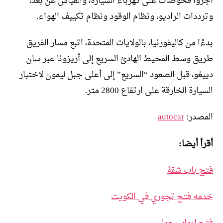
أجروا فحوصات على كهرباء السيارة، والقياس عن بعد،
وترددات الراديو، ونظام الوقود ونظام تكييف الهواء.
بدءًا من كاليفورنيا، بالولايات المتحدة، اتبع مسار الفريق
طريق وسط المحيط الهادئ السريع إلى أريزونا عبر سان
دييغو، قبل الصعود “السريع” إلى أعلى جبل ليمون لاختبار
السيارة الخارقة على ارتفاع 2800 متر.
المصدر:
autocar
أقرأ أيضا:
فتح باب شقة
خدمه فتح تجوري في الكويت