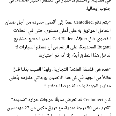
في المدينة. واختتم الاختبار في مضمار اختبار NardÃ² في
جنوب إيطاليا.
“يتم دفع Centodieci عمدًا إلى أقصى حدوده من أجل ضمان
التعامل الموثوق به على أعلى مستوى، حتى في الحالات
القصوى. قال Carl HeilenkÃ¶tter ، مدير المنتج لمشاريع
Bugatti المحدودة، على الرغم من أن معظم السيارات لا
تدخل هذا النطاق أبدًا، إلا أنه تم اختبارها.
“هذه هي فلسفة العلامة التجارية، ولهذا السبب بذلنا قدرًا
هائلاً من الجهد في كل هذا الاختبار. بوجاتي ملتزمة بأعلى
معايير الجودة والمتانة ورضا العملاء “.
كان Centodieci قد تعرض سابقًا لدرجات حرارة “شديدة”
تقترب من 50 درجة مئوية، مع فريق مكون من 27 مهندسين