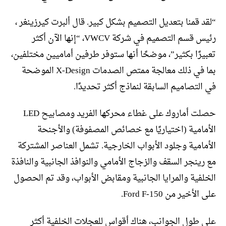
“لقد قمنا بتعديل التصميم بشكل كبير. قال ألبرت كيرزينغر ،
رئيس قسم التصميم في شركة VWCV، “إنها الآن أكثر
تعبيرًا بكثير”، موضحًا أنها ستوفر طرفين أماميين مختلفين،
بما في ذلك معالجة ممتص الصدمات X-Design الموضحة
في التصاميم السابقة لنماذج أكثر تحديدًا.
حصلت أماروك على غطاء محركها الفريد ومصابيح LED
الأمامية (اختياريًا مع خصائص المصفوفة) والأجنحة
الأمامية وجلود الأبواب الخارجية. تشمل العناصر المشتركة
مع رينجر السقف والزجاج الأمامي والنوافذ الجانبية والنافذة
الخلفية والمرايا الجانبية ومقابض الأبواب، وقد تم الحصول
على الأخير من Ford F-150.
على طول الجوانب، هناك أقواس للعجلات الخلفية أكثر