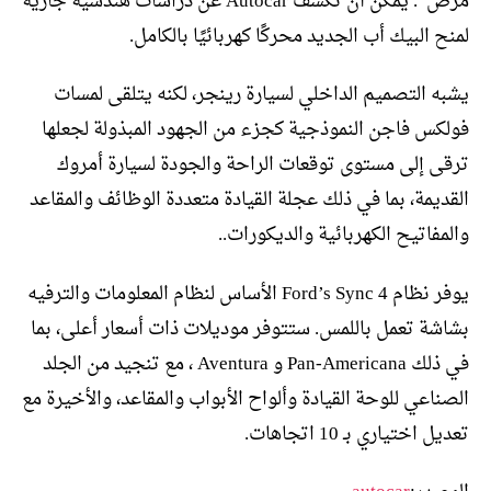
مرض”. يمكن أن تكشف Autocar عن دراسات هندسية جارية
لمنح البيك أب الجديد محركًا كهربائيًا بالكامل.
يشبه التصميم الداخلي لسيارة رينجر، لكنه يتلقى لمسات
فولكس فاجن النموذجية كجزء من الجهود المبذولة لجعلها
ترقى إلى مستوى توقعات الراحة والجودة لسيارة أمروك
القديمة، بما في ذلك عجلة القيادة متعددة الوظائف والمقاعد
والمفاتيح الكهربائية والديكورات..
يوفر نظام Ford’s Sync 4 الأساس لنظام المعلومات والترفيه
بشاشة تعمل باللمس. ستتوفر موديلات ذات أسعار أعلى، بما
في ذلك Pan-Americana و Aventura ، مع تنجيد من الجلد
الصناعي للوحة القيادة وألواح الأبواب والمقاعد، والأخيرة مع
تعديل اختياري بـ 10 اتجاهات.