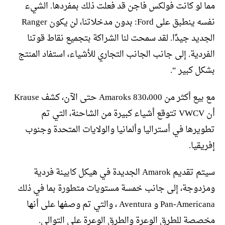
مما لو كانت فولكس فاجن قد فعلت ذلك بمفردها. الشيء
نفسه ينطبق على Ford: بدون مدخلاتنا، لن يكون Ranger
الجديد جيدًا. لقد سمحت لنا الشراكة بتجميع نقاط قوتنا
الفردية. إلى جانب الجانب التجاري للأشياء، استفاد المنتج
بشكل كبير “.
مع بيع أكثر من 830،000 Amaroks حتى الآن، كشف Krause
أن VWCV تتوقع أشياء كبيرة من الشاحنة، التي تم
تطويرها في أستراليا وألمانيا والولايات المتحدة وجنوب
إفريقيا.
سيتم تقديم Amarok الجديدة في هيكل كابينة فردية
ومزدوجة، إلى جانب خمسة مستويات متطورة بما في ذلك
Pan-Americana و Aventura ، والتي تم وصفها على أنها
مخصصة للطرق الوعرة والطرق الوعرة على التوالي.