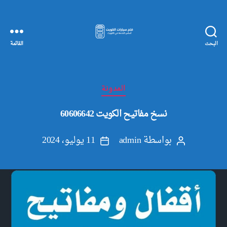
البحث
القائمة
مفاتيح
سيارات
الكويت
التصنيفات
المدونة
نسخ مفاتيح الكويت 60606642
بواسطة
admin
11 يوليو، 2024
كاتب
تاريخ
المقالة
المقالة