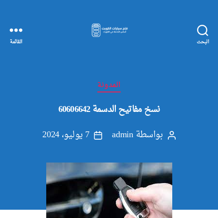
البحث
القائمة
مفاتيح
سيارات
الكويت
التصنيفات
المدونة
نسخ مفاتيح الدسمة 60606642
بواسطة
admin
7 يوليو، 2024
كاتب
تاريخ
المقالة
المقالة