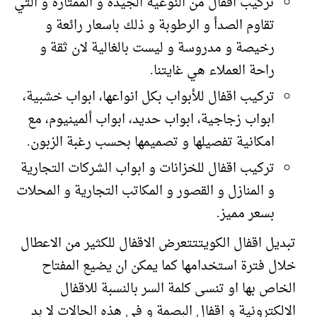
تركيب اقفال من النوعية الجيدة و الممتازة و التي
تقاوم الصدأ و الرطوبة و ذلك باسعار رائعة و
رخيصة و مدروسة و ليست بالغالية لان ثقة و
راحة العملاء هي غايتنا.
تركيب اقفال للأبواب بكل انواعها، ابواب خشبية،
ابواب زجاجية، ابواب حديد، ابواب ألمينيوم، مع
امكانية تفصيلها و تصميمها بحسب رغبة الزبون.
تركيب اقفال للخزانات و ابواب الشركات التجارية
و المنازل و القصور و المكاتب التجارية و المحلات
بسعر مميز.
تبديل اقفال الكويتتتعرض الاقفال للكثير من الاعطال
خلال فترة استخدامها كما يمكن ان يضيع المفتاح
الخاص بها او تنسى كلمة السر بالنسبة للاقفال
الالكترونية و اقفال البصمة و في هذه الحالات لا بد