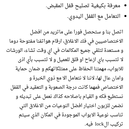
معرفة بكيغية تصليح قفل المقبض.
التعامل مع القفل اليدوي.
اتصل بنا و ستحصل فورا على ماتريد من افضل
الاختصاصيين في فك الاغلاق، ارقام هواتفنا مفتوحة دوما
و مستعدة لتلقي جميع المكالمات في اي وقت تشاء، الورشات
لا تتسبب باي ازعاح او قلق للعميل و لا تتسبب بأي اذى
للابواب، مهمتنا الحفاظ على ممتلكاتهكم و ضمان حماية
وامان عال لها، لاننا لا نتعامل الا مع ذوي الخبرة و
الاختصاص فمهما كانت درجة الصعوبة و التعقيد في القفل
نستطيع فكه و القيام باصلاحه كذاك نعمل على تبديله و
نضمن للزبون اختيار افضل النوعيات من الاغلاق التي
تناسب نوعية الابواب الموجودة في المكان الذي سيتم
تركيب الlock فيه.