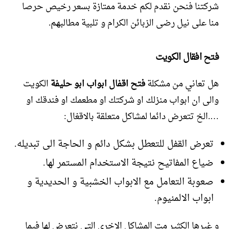
شركتنا فنحن نقدم لكم خدمة ممتازة بسعر رخيص حرصا
منا على نيل رضى الزبائن الكرام و تلبية مطالبهم.
فتح افقال الكويت
هل تعاني من مشكلة
فتح اقفال ابواب ابو حليفة
الكويت
والى ان ابواب منزلك او شركتك او مطعمك او فندقك او
….الخ تتعرض دائما لمشاكل متعلقة بالاقغال:
تعرض القفل للتعطل بشكل دائم و الحاجة الى تبديله.
ضياع المفاتيح نتيجة الاستخدام المستمر لها.
صعوبة التعامل مع الابواب الخشبية و الحديدية و
ابواب الالمنيوم.
و غيرها الكثير مت المشاكل الاخرى التي نتعرض لها فيما