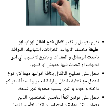
نقوم بتبديل و تغير اقفال
فتح اقفال ابواب ابو
حليفة
مختلف الابواب، الخزانات، الشبابيك، النوافذ
باحدث الوسائل و المعدات و بطرق لا تسبب اي اذى
للابواب او تحدث فيها حدوش او كسور.
نعمل على تصليح الاقفال بكافة انواعها مهما كان نوع
العطل مع تنظيف القفل و ازالة الجير و الصدأ المتراكم
داخله و حوله و الذي يسبب صعوبة لدى فتحه.
نعمل على توفير اكفأ العاملين المختصين الذين
يعملون بكل مهارة و احتراس و اتقان لتأمين افضل