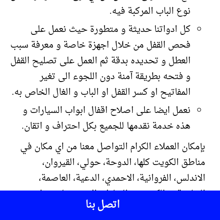
نوع الباب المركبة فيه.
كل ادواتنا حديثة و متطورة حيث نعمل على
فحص القفل من خلال اجهزة خاصة و معرفة سبب
العطل و تحديده بدقة ثم العمل على تصليح القفل
و فتحه بطريقة آمنة دون اللجوء الى تغير
المفاتيح او كسر القفل او الباب و الغال الخاص به.
نعمل ايضا على اصلاح اقفال ابواب السيارات و
هذه خدمة نقدمها للجميع بكل احتراف و اتقان.
بإمكان العملاء الكرام التواصل معنا من اي مكان في
مناطق الكويت كلها، الدوحة، حولي، القيروان،
الاندلس، الفروانية، الاحمدي، الدعية، العاصمة،
الشامية، و الكثير من المناطق الاخرى على مدار 24
اتصل بنا
ساعة
فتح اقفال ابواب ابو حليفة
.
فتح باب