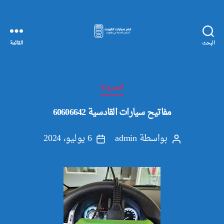
البحث
القائمة
مفاتيح
سيارات
الكويت
التصنيفات
المدونة
مفاتيح سيارات القادسية 60606642
بواسطة
admin
6 يوليو، 2024
كاتب
تاريخ
المقالة
المقالة