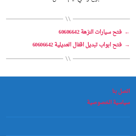
←
فتح سيارات النزهة 60606642
→
فتح ابواب تبديل اقفال العديلية 60606642
اتصل بنا
سياسية الخصوصية