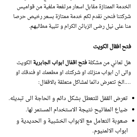
الخدمة الممتازة مقابل اسعار مرتفعة ملغية من قواميس
شركتنا فنحن نقدم لكم خدمة ممتازة بسعر رخيص حرصا
منا على نيل رضى الزبائن الكرام و تلبية مطالبهم.
فتح افقال الكويت
هل تعاني من مشكلة
فتح اقفال ابواب الجابرية
الكويت
والى ان ابواب منزلك او شركتك او مطعمك او فندقك او
….الخ تتعرض دائما لمشاكل متعلقة بالاقغال:
تعرض القفل للتعطل بشكل دائم و الحاجة الى تبديله.
ضياع المفاتيح نتيجة الاستخدام المستمر لها.
صعوبة التعامل مع الابواب الخشبية و الحديدية و
ابواب الالمنيوم.