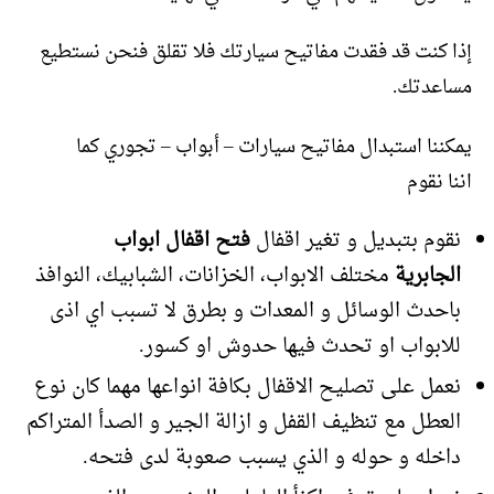
إذا كنت قد فقدت مفاتيح سيارتك فلا تقلق فنحن نستطيع
مساعدتك.
يمكننا استبدال مفاتيح سيارات – أبواب – تجوري كما
اننا نقوم
نقوم بتبديل و تغير اقفال
فتح اقفال ابواب
الجابرية
مختلف الابواب، الخزانات، الشبابيك، النوافذ
باحدث الوسائل و المعدات و بطرق لا تسبب اي اذى
للابواب او تحدث فيها حدوش او كسور.
نعمل على تصليح الاقفال بكافة انواعها مهما كان نوع
العطل مع تنظيف القفل و ازالة الجير و الصدأ المتراكم
داخله و حوله و الذي يسبب صعوبة لدى فتحه.