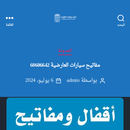
البحث
القائمة
مفاتيح
سيارات
الكويت
التصنيفات
المدونة
مفاتيح سيارات العارضية 60606642
بواسطة
admin
6 يوليو، 2024
كاتب
تاريخ
المقالة
المقالة