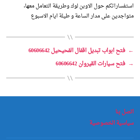
استفساراتكم حول الاوبن لوك وطريقة التعامل معها،
متواجدين على مدار الساعة و طيلة ايام الاسبوع
←
فتح ابواب تبديل اقفال الفحيحيل 60606642
→
فتح سيارات القيروان 60606642
اتصل بنا
سياسية الخصوصية