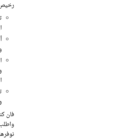
رخيص و
ت
ا
أ
و
ا
و
ا
ت
و
فان كن
واطلب 
نوفرها