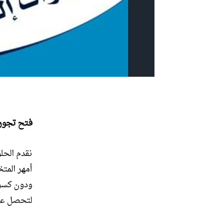
فتح تجور
نقدم الحل
أمهر المت
ودون كسر 
لتحصل على