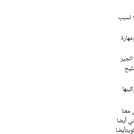
ا تسبب
مهارة
الجير
ليح
يبها
معنا
تي أيضا
ويتأيضا