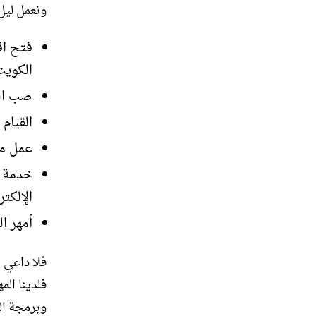
ونعمل ليل
فتح اق
الكويت
صب الم
القيام
عمل مف
خدمة ف
الإلكتر
أمهر ا
فلا داعي ل
فلدينا الم
وبرمجة ال