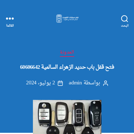
البحث
القائمة
مفاتيح
سيارات
الكويت
التصنيفات
المدونة
فتح قفل باب حديد الزهراء السالمية 60606642
بواسطة
admin
2 يوليو، 2024
كاتب
تاريخ
المقالة
المقالة