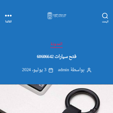
البحث
القائمة
مفاتيح
سيارات
الكويت
التصنيفات
المدونة
فتح سيارات 60606642
بواسطة
admin
3 يوليو، 2024
كاتب
تاريخ
المقالة
المقالة