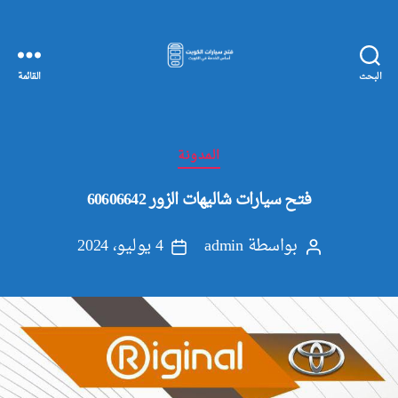
البحث
القائمة
مفاتيح
سيارات
الكويت
التصنيفات
المدونة
فتح سيارات شاليهات الزور 60606642
بواسطة
admin
4 يوليو، 2024
كاتب
تاريخ
المقالة
المقالة