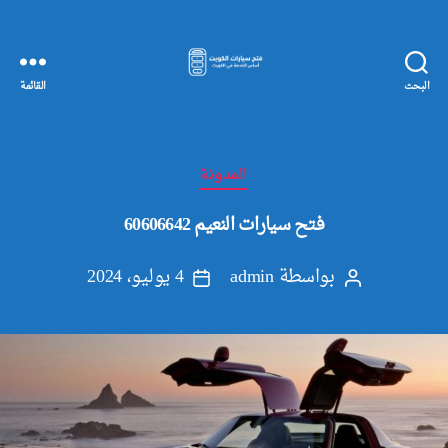
البحث
القائمة
مفاتيح
سيارات
الكويت
التصنيفات
المدونة
فتح سيارات النعيم 60606642
بواسطة
admin
4 يوليو، 2024
كاتب
تاريخ
المقالة
المقالة