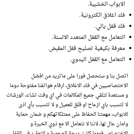
الابواب الخشبية.
فك اغلاق الكترونية.
فك قفل يالي.
التعامل مع القفل المتعدد الالسنة.
معرفة بكيغية تصليح قفل المقبض.
التعامل مع القفل اليدوي.
اتصل بنا و ستحصل فورا على ماتريد من افضل
الاختصاصيين في فك الاغلاق، ارقام هواتفنا مفتوحة دوما
و مستعدة لتلقي جميع المكالمات في اي وقت تشاء، الورشات
لا تتسبب باي ازعاح او قلق للعميل و لا تتسبب بأي اذى
للابواب، مهمتنا الحفاظ على ممتلكاتهكم و ضمان حماية
وامان عال لها، لاننا لا نتعامل الا مع ذوي الخبرة و
الاختصاص فمهما كانت درجة الصعوبة و التعقيد في القفل