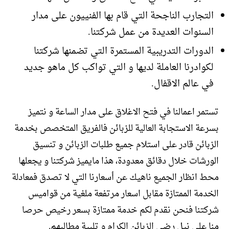
التجارب الناجحة التي قام بها الفنييون على مدار
السنوات العديدة من عمل شركتنا.
الدورات التدريبية المستمرة التي تضمنها شركتنا
لكوادرنا العاملة لديها و التي تواكب كل ماهو جديد
في عالم الاقفال.
تستمر اعمالنا في فتح الاغلاق على مدار الساعة و نتميز
بسرعة الاستجابة العالية للزبائن فالفريق المتخصص بخدمة
الزبائن قادر على استلام جميع طلبات الزبائن و تنسيق
الورشات خلال دقائق معدودة، هذا مايميز شركتنا و يجعلها
محط انظار الجميع ناهيك عن أسعارنا التي لا تصدق فمعادلة
الخدمة الممتازة مقابل اسعار مرتفعة ملغية من قواميس
شركتنا فنحن نقدم لكم خدمة ممتازة بسعر رخيص حرصا
منا على نيل رضى الزبائن الكرام و تلبية مطالبهم.