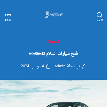
البحث
القائمة
مفاتيح
سيارات
الكويت
التصنيفات
المدونة
فتح سيارات السلام 60606642
بواسطة
admin
4 يوليو، 2024
كاتب
تاريخ
المقالة
المقالة