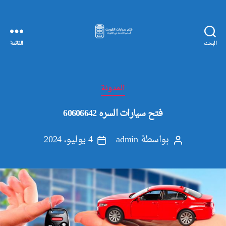
البحث
القائمة
مفاتيح
سيارات
الكويت
التصنيفات
المدونة
فتح سيارات السره 60606642
بواسطة
admin
4 يوليو، 2024
كاتب
تاريخ
المقالة
المقالة