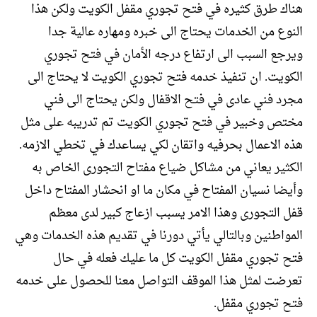
هناك طرق كثيره في فتح تجوري مقفل الكويت ولكن هذا
النوع من الخدمات يحتاج الى خبره ومهاره عالية جدا
ويرجع السبب الى ارتفاع درجه الأمان في فتح تجوري
الكويت. ان تنفيذ خدمه فتح تجوري الكويت لا يحتاج الى
مجرد فني عادى في فتح الاقفال ولكن يحتاج الى فني
مختص وخبير في فتح تجوري الكويت تم تدريبه على مثل
هذه الاعمال بحرفيه واتقان لكي يساعدك في تخطي الازمه.
الكثير يعاني من مشاكل ضياع مفتاح التجورى الخاص به
وأيضا نسيان المفتاح في مكان ما او انحشار المفتاح داخل
قفل التجورى وهذا الامر يسبب ازعاج كبير لدى معظم
المواطنين وبالتالي يأتي دورنا في تقديم هذه الخدمات وهي
فتح تجوري مقفل الكويت كل ما عليك فعله في حال
تعرضت لمثل هذا الموقف التواصل معنا للحصول على خدمه
فتح تجوري مقفل.