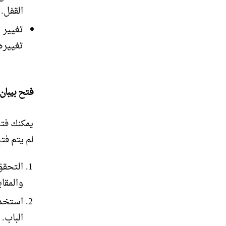
القفل.
تغيير ا
تغييره
فتح بيبان
يمكنك فتح
لم يتم فت
التحقق
والمقا
استخدا
الباب.