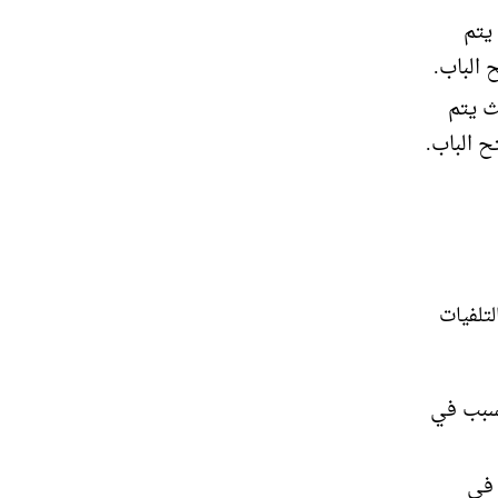
يتم
 الباب.
ث يتم
ح الباب.
تلفيات
لسبب في
 في