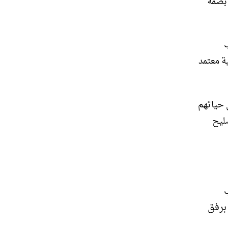
 بصمة
ب
ة معتمد
 حياتهم
صليح
ب
 برفق