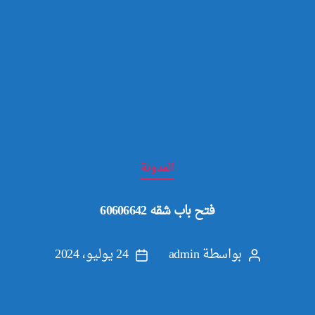
التصنيفات
المدونة
فتح باب شقه 60606642
بواسطة
admin
24 يوليو، 2024
كاتب
تاريخ
المقالة
المقالة