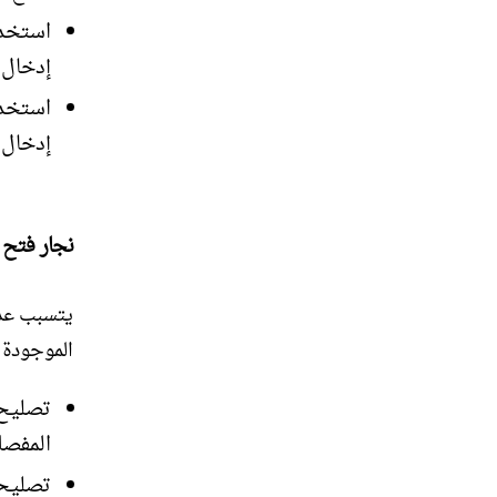
استخدا
إدخال 
استخدا
إدخال 
نجار فتح 
يتسبب عدم
الموجودة 
تصليح 
المفصل
تصليح 