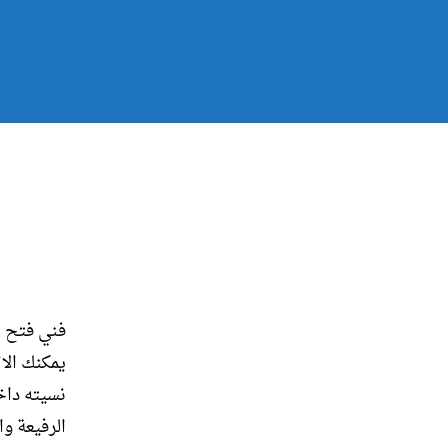
فني فتح ا
يمكنك الات
نسيته داخ
الرفيعة وا