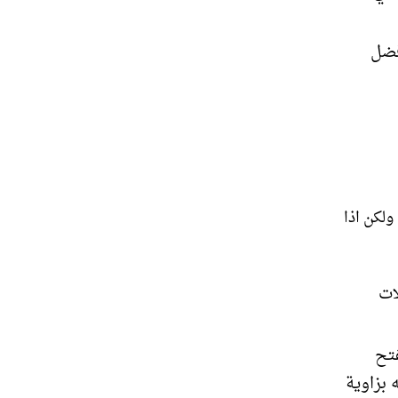
أفضل
لكن اذا
ات
فتح
 بزاوية