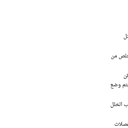
ل
خلص من
ن
يتم وضع
ب الخلل
فصلات