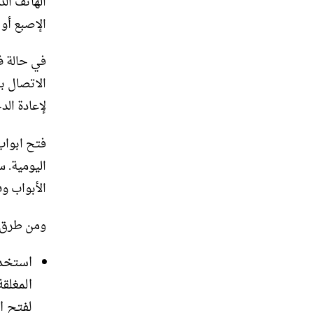
الهاتف الذ
الإصبع أو 
في حالة ف
الاتصال ب
لإعادة الد
فتح ابواب
اليومية. س
الأبواب وف
ومن طرق ف
استخدا
المغلق
لفتح ال