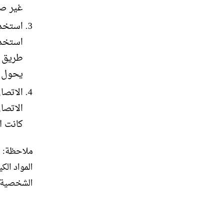
غير ص
استخدا
استخدا
طريق إ
يحول د
الاتصا
الاتصا
كانت ا
ملاحظة: ي
المواد الك
الشخصية.