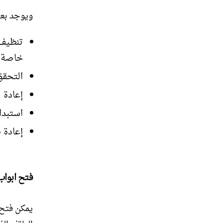
ويوجد بعض
تنظيف 
خاصة.
التحقق
إعادة 
استبدا
إعادة 
فتح ابواب
يمكن فتح 