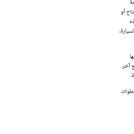
ة
تاح أو
ذه
سيارة،
ها
 آخر.
.
 غالباً ما يكون bin. هذه الخطوات