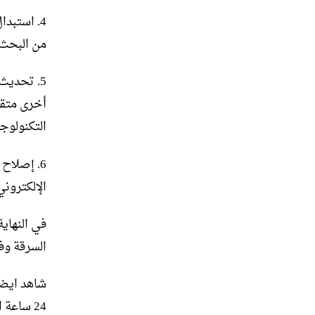
4. استبد
من البحث 
5. تحديث
أخرى متقد
التكنولوجي
6. إصلاح
الإلكترون
في النهاية
السرقة وفق
شاهد ايضا
24 ساعة انقر هنا