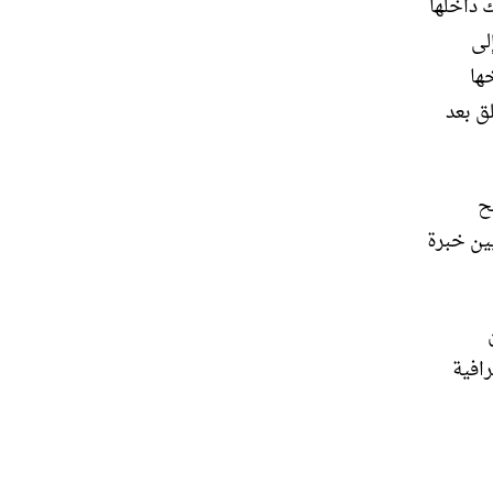
 داخلها
لى
ها
ق بعد
ح
ين خبرة
افية