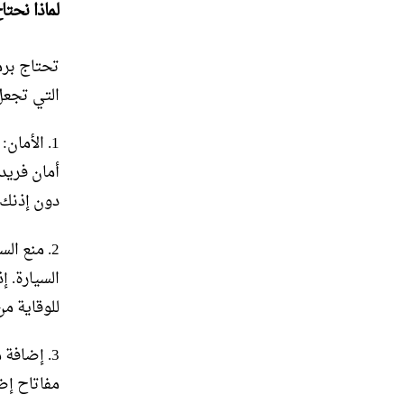
لماذا نحتا
تحتاج برم
التي تجعل
1. الأمان
أمان فريد
دون إذنك.
2. منع ا
السيارة. إ
للوقاية من
3. إضافة
مفاتاح إض