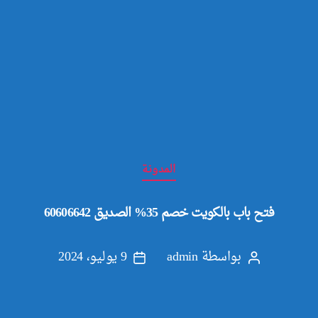
التصنيفات
المدونة
فتح باب بالكويت خصم 35% الصديق 60606642
بواسطة
admin
9 يوليو، 2024
كاتب
تاريخ
المقالة
المقالة