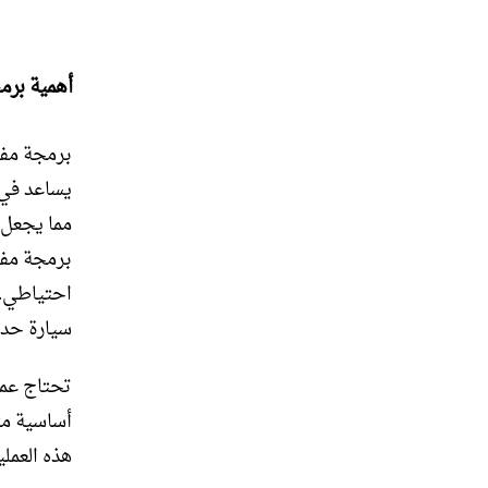
أهمية برم
برمجة مفا
يساعد في 
مما يجعل 
برمجة مفا
احتياطي. 
سيارة حدي
تحتاج عمل
أساسية مث
هذه العمل