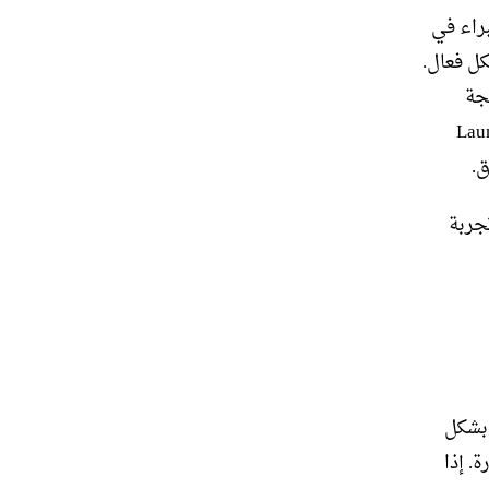
راء في
كل فعال.
جة
ستر (Master Key) الأصلي. يعتبر جهاز Launch
تجربة
 بشكل
. إذا