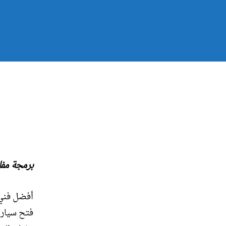
برمجة مفا
أفضل فني 
فتح سيارت