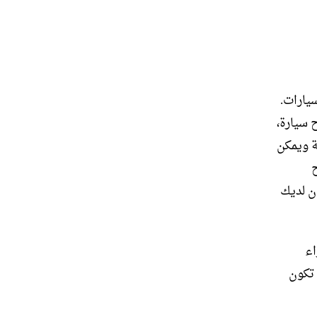
يارات.
 سيارة،
ة ويمكن
ح
ان لديك
اء
 تكون