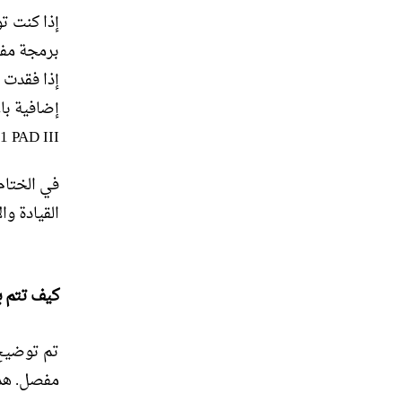
إذا كنت ت
برمجة مفا
إذا فقدت 
X431 PAD III من بين الأجهزة المتقدمة التي يمكن اس
في الختام،
القيادة وا
كيف تتم بر
تم توضيح 
مفصل. هذه 