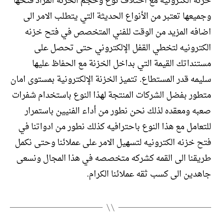
خزنه الكترونيه مع اختلاف نوع وحجم الخزنة المراد فتحها
وجميعها تعتبر من الأنواع الحديثة التي يتطلب الامر الى
اضافه المزيد من الوقت للفني المتخصص في فتح خزنه
الكترونيه لتخطي القفل الإلكتروني حتى تحصل على
مستنداتك القيمة التي بداخل الخزنة مع الحفاظ عليها
سليمه قدر المستطاع. تتميز الخزنة الإلكترونية بمستوى امان
متطور بفضل الشركات المنتجة لهذا النوع باستخدام شفرات
صعبه ومعقده لذلك نحن نطور من أداء الفنيين باستمرار
للتعامل مع هذا النوع باحترافيه كذلك نطور من ادواتنا في
فتح خزنه الكترونيه لتسهيل الامر على عملائنا وحتى نكمل
طريقنا الى القمه كشركه متخصصه في هذا المجال ونسعى
جاهدين الى كسب ثقه عملائنا الكرام.