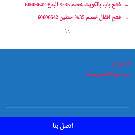
←
فتح باب بالكويت خصم 35% البدع 60606642
→
فتح اقفال خصم 35% حطين 60606642
اتصل بنا
سياسية الخصوصية
أعلى
↑
© 2026
مفاتيح سيارات الكويت
اتصل بنا