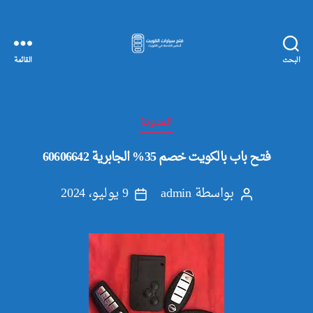
البحث
القائمة
مفاتيح
سيارات
الكويت
التصنيفات
المدونة
فتح باب بالكويت خصم 35% الجابرية 60606642
بواسطة
admin
9 يوليو، 2024
كاتب
تاريخ
المقالة
المقالة