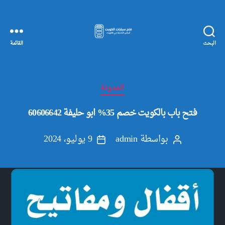
البحث
القائمة
مفاتيح
سيارات
الكويت
التصنيفات
المدونة
فتح باب بالكويت خصم 35% ابو حليفة 60606642
بواسطة
admin
9 يوليو، 2024
كاتب
تاريخ
المقالة
المقالة