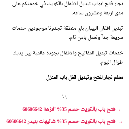
نجار فتح ابواب تبديل الاقفال بالكويت في خدمتكم على
مدى اربعة وعشرون ساعه.
تبديل اقفال البيبان باي منطقة تجدونا موجودين خدمات
سريعة جداً ونعمل بامن تام.
خدمات تبديل المفاتيح والاقفال بجودة عالمية بين يديك
طوال اليوم.
معلم نجار لفتح وتبديل قفل باب المنزل
←
فتح باب بالكويت خصم 35% النزهة 60606642
→
فتح باب بالكويت خصم 35% شاليهات بنيدر 60606642