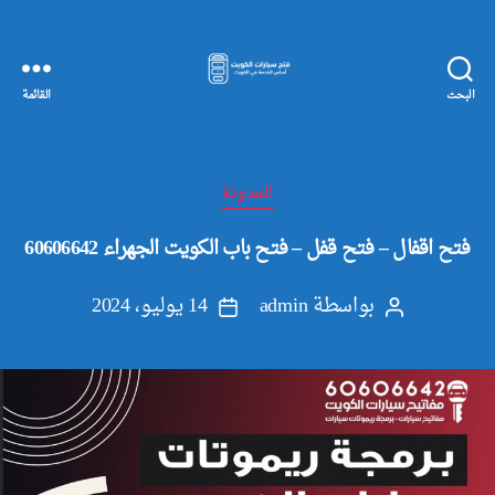
البحث
القائمة
مفاتيح
سيارات
الكويت
التصنيفات
المدونة
فتح اقفال – فتح قفل – فتح باب الكويت الجهراء 60606642
بواسطة
admin
14 يوليو، 2024
كاتب
تاريخ
المقالة
المقالة